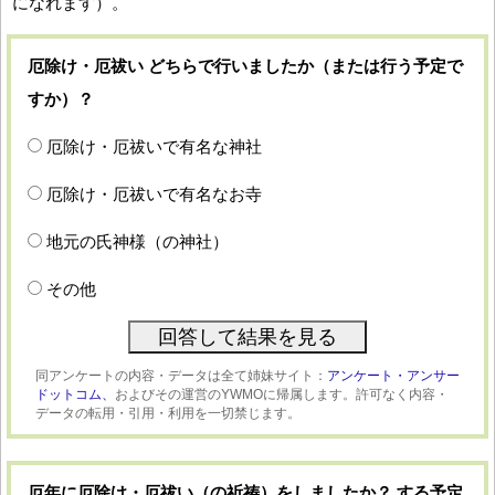
になれます）。
厄除け・厄祓い どちらで行いましたか（または行う予定で
すか）？
厄除け・厄祓いで有名な神社
厄除け・厄祓いで有名なお寺
地元の氏神様（の神社）
その他
同アンケートの内容・データは全て姉妹サイト：
アンケート・アンサー
ドットコム、
およびその運営のYWMOに帰属します。許可なく内容・
データの転用・引用・利用を一切禁じます。
厄年に厄除け・厄祓い（の祈祷）をしましたか？ する予定