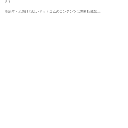
ます
※厄年・厄除け厄払いドットコムのコンテンツは無断転載禁止