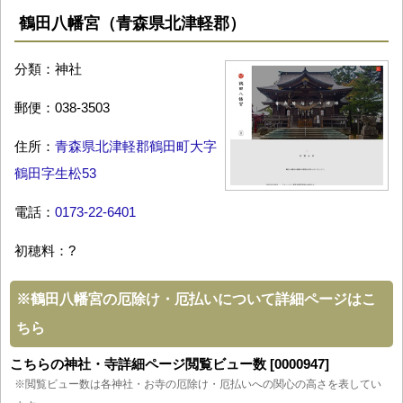
鶴田八幡宮（青森県北津軽郡）
分類：神社
郵便：038-3503
住所：
青森県北津軽郡鶴田町大字
鶴田字生松53
電話：
0173-22-6401
初穂料：?
※
鶴田八幡宮の厄除け・厄払いについて詳細ページはこ
ちら
こちらの神社・寺詳細ページ閲覧ビュー数 [0000947]
※閲覧ビュー数は各神社・お寺の厄除け・厄払いへの関心の高さを表してい