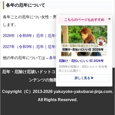
各年の厄年について
各年ごとの厄年につい女性・男性の年齢早見表とともにお伝え
×
こちらのページもおすすめ
します。
2026年（令和8年）厄年｜厄年年齢早見表
2027年（令和9年）厄年｜厄年年齢早見表
他の年の厄年については→
各年厄年一覧
厄除け・厄払いにいい日 2026年
2026年の厄除け・厄払いにいい日を毎
月ごとにお届け！
厄年・厄除け厄祓いドットコムに掲載のテキスト・画像等コ
詳しく見る ▶
ンテンツの無断転載を禁じます
Copyright（C）2013-2026 yakuyoke-yakubarai-jinja.com.
All Rights Reserved.