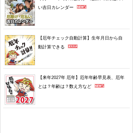
い吉日カレンダー
【厄年チェック自動計算】生年月日から自
動計算できる
【来年2027年 厄年】厄年年齢早見表、厄年
とは？年齢は？数え方など