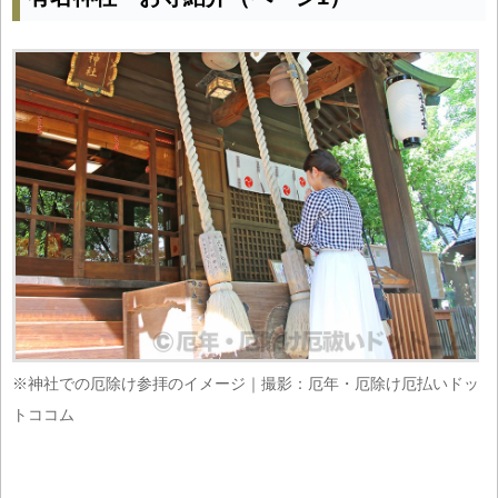
※神社での厄除け参拝のイメージ｜撮影：厄年・厄除け厄払いドッ
トココム