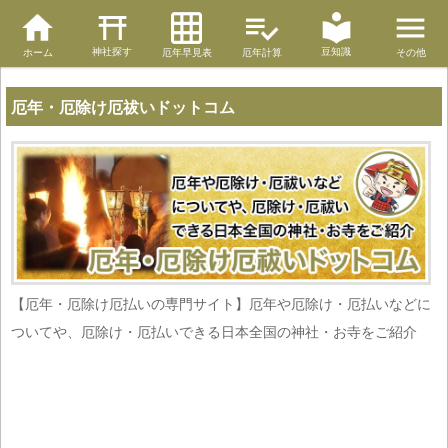
神社探す
豆知識
ホーム
厄年早見表
厄年計算
その他
厄年・厄除け厄祓いドットコム
【厄年・厄除け厄払いの専門サイト】厄年や厄除け・厄払いなどに
ついてや、厄除け・厄払いできる日本全国の神社・お寺をご紹介