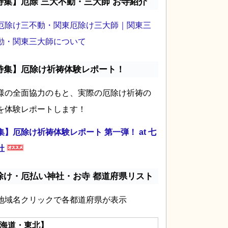
特集】厄除 三大不動・三大師 お寺紹介
厄除け三不動・関東厄除け三大師｜関東三
動・関東三大師について
特集】厄除け祈祷体験レポート！
様の全面協力のもと、実際の厄除け祈祷の
を体験レポートします！
集】厄除け祈祷体験レポート 第一弾！ at 七
社
除け・厄払い神社・お寺 都道府県リスト
地域名クリックで各都道府県が表示
海道・東北】