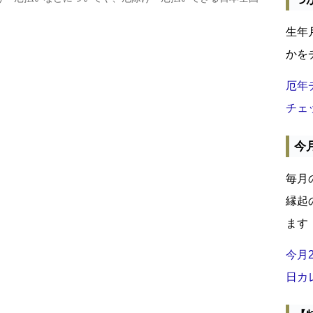
生年
かを
厄年
チェ
今
毎月
縁起
ます
今月
日カ