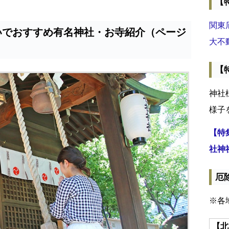
【
関東
いでおすすめ有名神社・お寺紹介（ページ
大不
【
神社
様子
【特
社神
厄
※各
【北