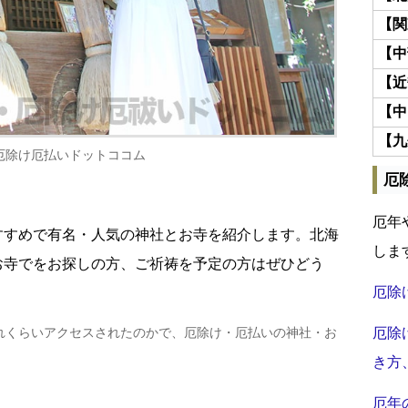
【関
【中
【近
【中
【九
厄除け厄払いドットココム
厄
厄年
すすめで有名・人気の神社とお寺を紹介します。北海
しま
お寺でをお探しの方、ご祈祷を予定の方はぜひどう
厄除
れくらいアクセスされたのかで、厄除け・厄払いの神社・お
厄除
き方
厄年