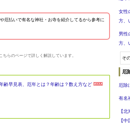
女性
や厄払いで有名な神社・お寺を紹介
してるから参考に
方、
男性
方、
、こちらのページで詳しく解説しています。
そ
厄
厄年年齢早見表、厄年とは？年齢は？数え方など
厄除
有名
【北
【中