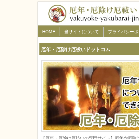
HOME
当サイトについて
プライバシーポ
厄年・厄除け厄祓いドットコム
【厄年・厄除け厄払いの専門サイト】厄年や厄除