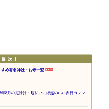
 目 次 】
すすめ有名神社・お寺一覧
26年8月の厄除け・厄払いに縁起のいい吉日カレン