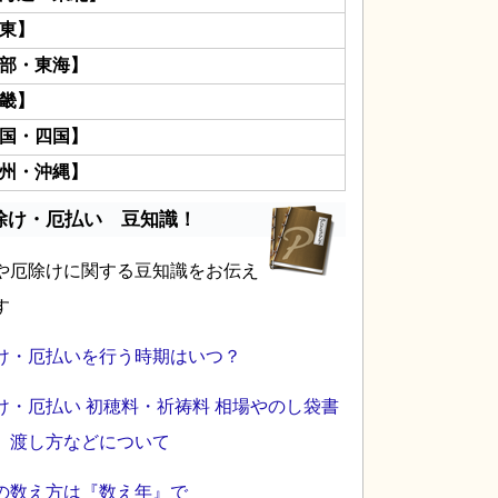
東】
部・東海】
畿】
国・四国】
州・沖縄】
除け・厄払い 豆知識！
や厄除けに関する豆知識をお伝え
す
け・厄払いを行う時期はいつ？
け・厄払い 初穂料・祈祷料 相場やのし袋書
、渡し方などについて
の数え方は『数え年』で