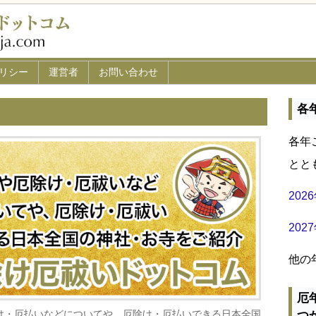
リシー
運営者
お問い合わせ
各
各年
とと
20
20
他の
厄
け・厄払いなどについてや、厄除け・厄払いできる日本全国
つ