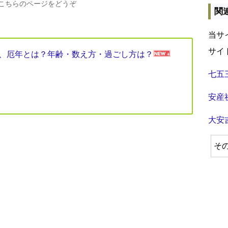
、こちらのページをどうぞ
関
当サ
サイ
見表、厄年とは？年齢・数え方・過ごし方は？
七五
安産
大安
そ