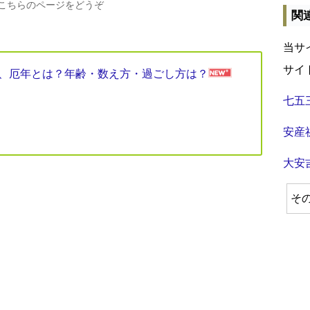
、こちらのページをどうぞ
関
当サ
サイ
見表、厄年とは？年齢・数え方・過ごし方は？
七五
安産
大安
そ