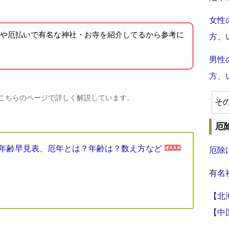
女性
や厄払いで有名な神社・お寺を紹介
してるから参考に
方、
男性
方、
、こちらのページで詳しく解説しています。
そ
厄
厄年年齢早見表、厄年とは？年齢は？数え方など
厄除
有名
【北
【中