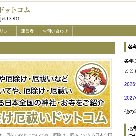
リシー
運営者
お問い合わせ
各
各年
とと
20
20
他の
厄
け・厄払いなどについてや、厄除け・厄払いできる日本全国
つ