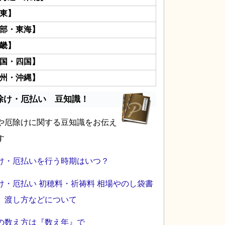
東】
部・東海】
畿】
国・四国】
州・沖縄】
除け・厄払い 豆知識！
や厄除けに関する豆知識をお伝え
す
け・厄払いを行う時期はいつ？
け・厄払い 初穂料・祈祷料 相場やのし袋書
、渡し方などについて
の数え方は『数え年』で