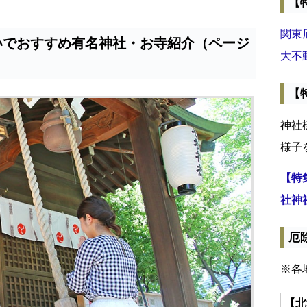
【
関東
いでおすすめ有名神社・お寺紹介（ページ
大不
【
神社
様子
【特
社神
厄
※各
【北