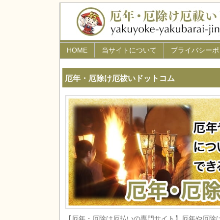
HOME
当サイトについて
プライバシーポ
厄年・厄除け厄祓いドットコム
【厄年・厄除け厄払いの専門サイト】厄年や厄除