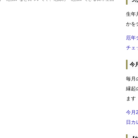
生年
かを
厄年
チェ
今
毎月
縁起
ます
今月
日カ