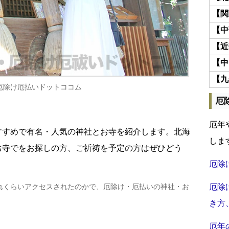
【関
【中
【近
【中
【九
厄除け厄払いドットココム
厄
厄年
すすめで有名・人気の神社とお寺を紹介します。北海
しま
お寺でをお探しの方、ご祈祷を予定の方はぜひどう
厄除
れくらいアクセスされたのかで、厄除け・厄払いの神社・お
厄除
き方
厄年