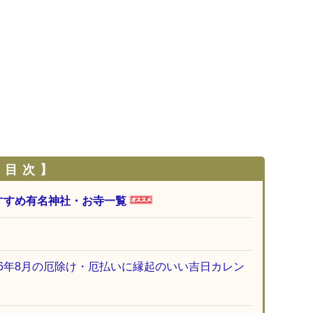
 目 次 】
すすめ有名神社・お寺一覧
26年8月の厄除け・厄払いに縁起のいい吉日カレン