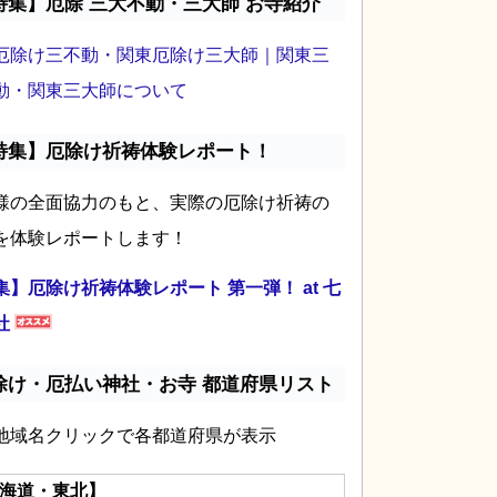
特集】厄除 三大不動・三大師 お寺紹介
厄除け三不動・関東厄除け三大師｜関東三
動・関東三大師について
特集】厄除け祈祷体験レポート！
様の全面協力のもと、実際の厄除け祈祷の
を体験レポートします！
集】厄除け祈祷体験レポート 第一弾！ at 七
社
除け・厄払い神社・お寺 都道府県リスト
地域名クリックで各都道府県が表示
海道・東北】