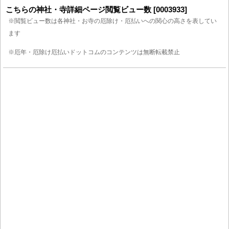
こちらの神社・寺詳細ページ閲覧ビュー数 [0003933]
※閲覧ビュー数は各神社・お寺の厄除け・厄払いへの関心の高さを表してい
ます
※厄年・厄除け厄払いドットコムのコンテンツは無断転載禁止