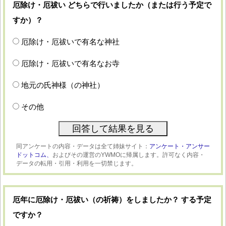
厄除け・厄祓い どちらで行いましたか（または行う予定で
すか）？
厄除け・厄祓いで有名な神社
厄除け・厄祓いで有名なお寺
地元の氏神様（の神社）
その他
同アンケートの内容・データは全て姉妹サイト：
アンケート・アンサー
ドットコム、
およびその運営のYWMOに帰属します。許可なく内容・
データの転用・引用・利用を一切禁じます。
厄年に厄除け・厄祓い（の祈祷）をしましたか？ する予定
ですか？