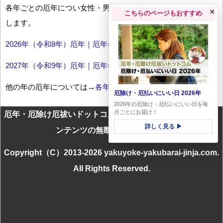
各年ごとの厄年につい女性・男性の年齢早見表とともにお伝え
×
こちらのページもおすすめ
します。
2026年（令和8年）厄年｜厄年年齢早見表
2027年（令和9年）厄年｜厄年年齢早見表
他の年の厄年については→
各年厄年一覧
厄除け・厄払いにいい日 2026年
2026年の厄除け・厄払いにいい日を毎
月ごとにお届け！
厄年・厄除け厄祓いドットコムに掲載のテキスト・画像等コ
詳しく見る ▶
ンテンツの無断転載を禁じます
Copyright（C）2013-2026 yakuyoke-yakubarai-jinja.com.
All Rights Reserved.