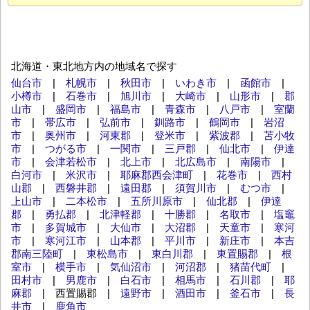
北海道・東北地方内の地域名で探す
仙台市
|
札幌市
|
秋田市
|
いわき市
|
函館市
|
小樽市
|
石巻市
|
旭川市
|
大崎市
|
山形市
|
郡
山市
|
盛岡市
|
福島市
|
青森市
|
八戸市
|
室蘭
市
|
帯広市
|
弘前市
|
釧路市
|
鶴岡市
|
岩沼
市
|
奥州市
|
河東郡
|
登米市
|
紫波郡
|
苫小牧
市
|
つがる市
|
一関市
|
三戸郡
|
仙北市
|
伊達
市
|
会津若松市
|
北上市
|
北広島市
|
南陽市
|
白河市
|
米沢市
|
耶麻郡西会津町
|
花巻市
|
西村
山郡
|
西磐井郡
|
遠田郡
|
須賀川市
|
むつ市
|
上山市
|
二本松市
|
五所川原市
|
仙北郡
|
伊達
郡
|
勇払郡
|
北津軽郡
|
十勝郡
|
名取市
|
塩竈
市
|
多賀城市
|
大仙市
|
大沼郡
|
天童市
|
寒河
市
|
寒河江市
|
山本郡
|
平川市
|
新庄市
|
本吉
郡南三陸町
|
東松島市
|
東白川郡
|
東置賜郡
|
根
室市
|
横手市
|
気仙沼市
|
河沼郡
|
猪苗代町
|
田村市
|
男鹿市
|
白石市
|
相馬市
|
石川郡
|
耶
麻郡
| 西置賜郡 |
遠野市
|
酒田市
|
釜石市
|
長
井市
|
鹿角市