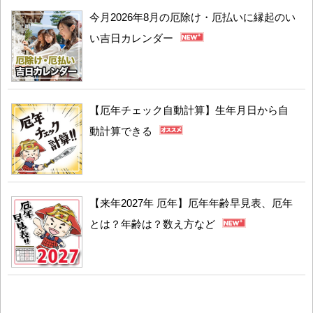
今月2026年8月の厄除け・厄払いに縁起のい
い吉日カレンダー
【厄年チェック自動計算】生年月日から自
動計算できる
【来年2027年 厄年】厄年年齢早見表、厄年
とは？年齢は？数え方など