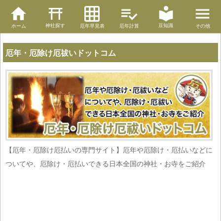
神社探す
豆知識
ホーム
厄年早見表
厄年計算
その他
厄年・厄除け厄祓いドットコム
【厄年・厄除け厄払いの専門サイト】厄年や厄除け・厄払いなどに
ついてや、厄除け・厄払いできる日本全国の神社・お寺をご紹介