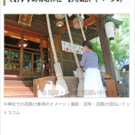
※神社での厄除け参拝のイメージ｜撮影：厄年・厄除け厄払いドッ
トココム