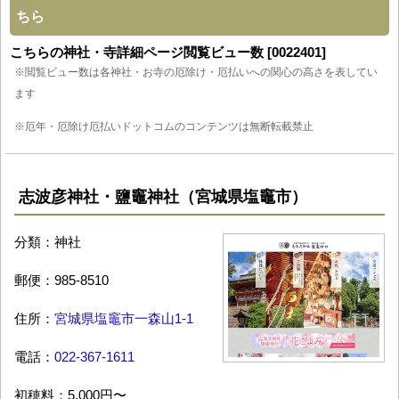
ちら
こちらの神社・寺詳細ページ閲覧ビュー数 [0022401]
※閲覧ビュー数は各神社・お寺の厄除け・厄払いへの関心の高さを表してい
ます
※厄年・厄除け厄払いドットコムのコンテンツは無断転載禁止
志波彦神社・鹽竈神社（宮城県塩竈市）
分類：神社
郵便：985-8510
住所：
宮城県塩竈市一森山1-1
電話：
022-367-1611
初穂料：5,000円〜