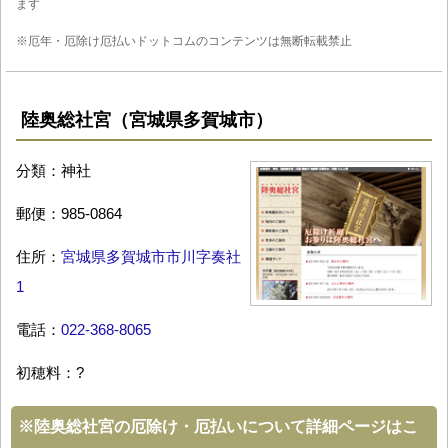
ます
※厄年・厄除け厄払いドットコムのコンテンツは無断転載禁止
陸奥総社宮（宮城県多賀城市）
分類：神社
郵便：985-0864
住所：
宮城県多賀城市市川字奏社
1
電話：
022-368-8065
初穂料：?
※
陸奥総社宮の厄除け・厄払いについて詳細ページはこ