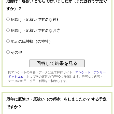
厄除け・厄祓い どちらで行いましたか（または行う予定で
すか）？
厄除け・厄祓いで有名な神社
厄除け・厄祓いで有名なお寺
地元の氏神様（の神社）
その他
同アンケートの内容・データは全て姉妹サイト：
アンケート・アンサー
ドットコム、
およびその運営のYWMOに帰属します。許可なく内容・
データの転用・引用・利用を一切禁じます。
厄年に厄除け・厄祓い（の祈祷）をしましたか？ する予定
ですか？