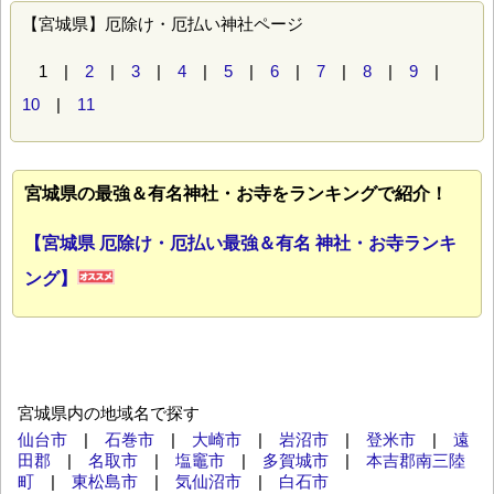
【宮城県】厄除け・厄払い神社ページ
1 |
2
|
3
|
4
|
5
|
6
|
7
|
8
|
9
|
10
|
11
宮城県の最強＆有名神社・お寺をランキングで紹介！
【宮城県 厄除け・厄払い最強＆有名 神社・お寺ランキ
ング】
宮城県内の地域名で探す
仙台市
|
石巻市
|
大崎市
|
岩沼市
|
登米市
|
遠
田郡
|
名取市
|
塩竈市
|
多賀城市
|
本吉郡南三陸
町
|
東松島市
|
気仙沼市
|
白石市