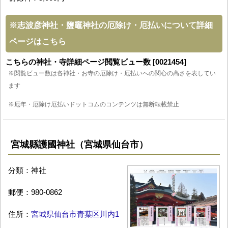
※
志波彦神社・鹽竈神社の厄除け・厄払いについて詳細
ページはこちら
こちらの神社・寺詳細ページ閲覧ビュー数 [0021454]
※閲覧ビュー数は各神社・お寺の厄除け・厄払いへの関心の高さを表してい
ます
※厄年・厄除け厄払いドットコムのコンテンツは無断転載禁止
宮城縣護國神社（宮城県仙台市）
分類：神社
郵便：980-0862
住所：
宮城県仙台市青葉区川内1