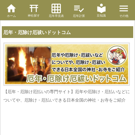
神社探す
豆知識
ホーム
厄年早見表
厄年計算
その他
厄年・厄除け厄祓いドットコム
【厄年・厄除け厄払いの専門サイト】厄年や厄除け・厄払いなどに
ついてや、厄除け・厄払いできる日本全国の神社・お寺をご紹介