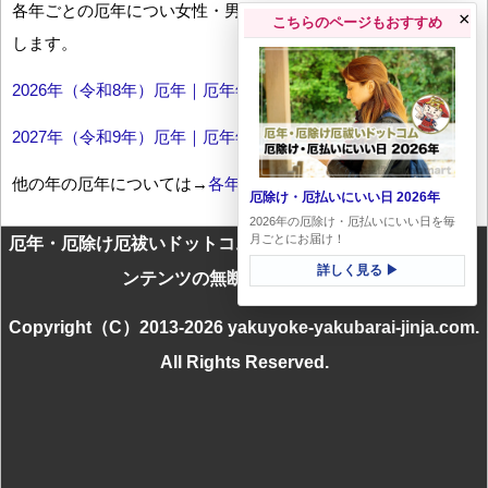
各年ごとの厄年につい女性・男性の年齢早見表とともにお伝え
×
こちらのページもおすすめ
します。
2026年（令和8年）厄年｜厄年年齢早見表
2027年（令和9年）厄年｜厄年年齢早見表
他の年の厄年については→
各年厄年一覧
厄除け・厄払いにいい日 2026年
2026年の厄除け・厄払いにいい日を毎
月ごとにお届け！
厄年・厄除け厄祓いドットコムに掲載のテキスト・画像等コ
詳しく見る ▶
ンテンツの無断転載を禁じます
Copyright（C）2013-2026 yakuyoke-yakubarai-jinja.com.
All Rights Reserved.