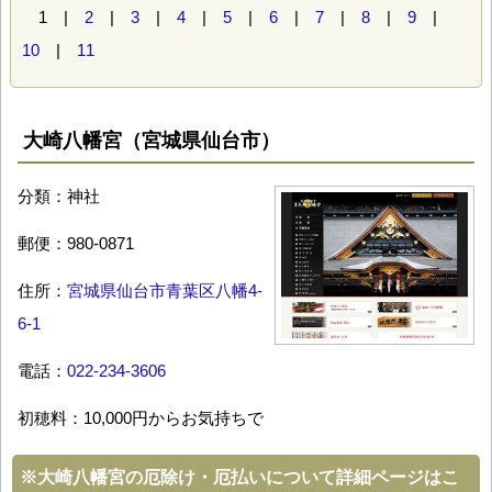
1 |
2
|
3
|
4
|
5
|
6
|
7
|
8
|
9
|
10
|
11
大崎八幡宮（宮城県仙台市）
分類：神社
郵便：980-0871
住所：
宮城県仙台市青葉区八幡4-
6-1
電話：
022-234-3606
初穂料：10,000円からお気持ちで
※
大崎八幡宮の厄除け・厄払いについて詳細ページはこ