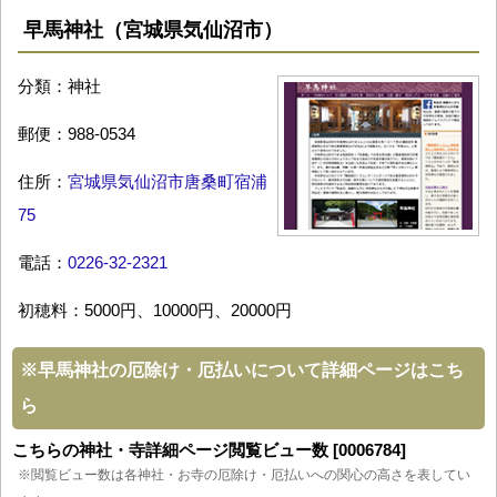
早馬神社（宮城県気仙沼市）
分類：神社
郵便：988-0534
住所：
宮城県気仙沼市唐桑町宿浦
75
電話：
0226-32-2321
初穂料：5000円、10000円、20000円
※
早馬神社の厄除け・厄払いについて詳細ページはこち
ら
こちらの神社・寺詳細ページ閲覧ビュー数 [0006784]
※閲覧ビュー数は各神社・お寺の厄除け・厄払いへの関心の高さを表してい