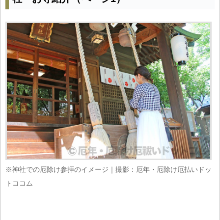
※神社での厄除け参拝のイメージ｜撮影：厄年・厄除け厄払いドッ
トココム