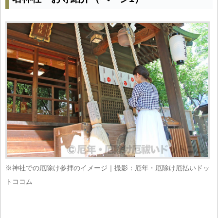
※神社での厄除け参拝のイメージ｜撮影：厄年・厄除け厄払いドッ
トココム