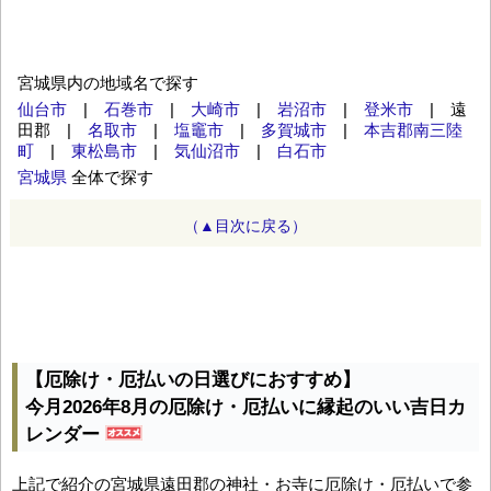
宮城県内の地域名で探す
仙台市
|
石巻市
|
大崎市
|
岩沼市
|
登米市
| 遠
田郡 |
名取市
|
塩竈市
|
多賀城市
|
本吉郡南三陸
町
|
東松島市
|
気仙沼市
|
白石市
宮城県
全体で探す
（▲目次に戻る）
【厄除け・厄払いの日選びにおすすめ】
今月2026年8月の厄除け・厄払いに縁起のいい吉日カ
レンダー
上記で紹介の宮城県遠田郡の神社・お寺に厄除け・厄払いで参