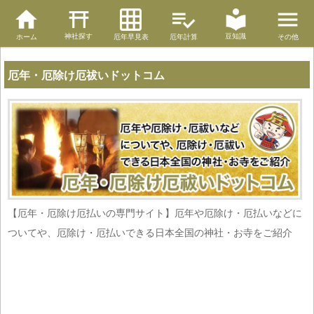
神社探す
豆知識
ホーム
厄年早見表
厄年計算
その他
厄年・厄除け厄祓いドットコム
【厄年・厄除け厄払いの専門サイト】厄年や厄除け・厄払いなどに
ついてや、厄除け・厄払いできる日本全国の神社・お寺をご紹介