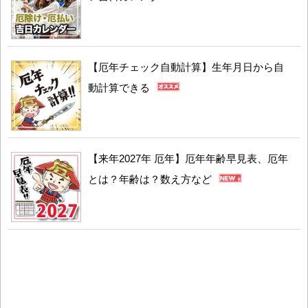
【厄年チェック自動計算】生年月日から自
動計算できる
【来年2027年 厄年】厄年年齢早見表、厄年
とは？年齢は？数え方など