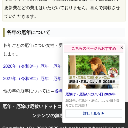
更新費などの費用はいただいておりません。喜んで掲載させ
ていただきます。
各年の厄年について
各年ごとの厄年につい女性・男性の年齢早見表とともにお伝え
×
こちらのページもおすすめ
します。
2026年（令和8年）厄年｜厄年年齢早見表
2027年（令和9年）厄年｜厄年年齢早見表
他の年の厄年については→
各年厄年一覧
厄除け・厄払いにいい日 2026年
2026年の厄除け・厄払いにいい日を毎
月ごとにお届け！
厄年・厄除け厄祓いドットコムに掲載のテキスト・画像等コ
詳しく見る ▶
ンテンツの無断転載を禁じます