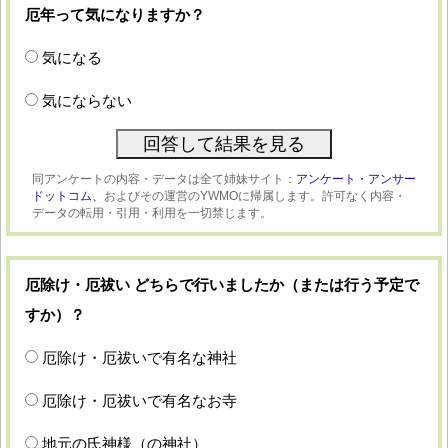
厄年って気になりますか？
気になる
気にならない
同アンケートの内容・データは全て姉妹サイト：
アンケート・アンサー
ドットコム、
およびその運営のYWMOに帰属します。許可なく内容・
データの転用・引用・利用を一切禁じます。
厄除け・厄祓い どちらで行いましたか（または行う予定で
すか）？
厄除け・厄祓いで有名な神社
厄除け・厄祓いで有名なお寺
地元の氏神様（の神社）