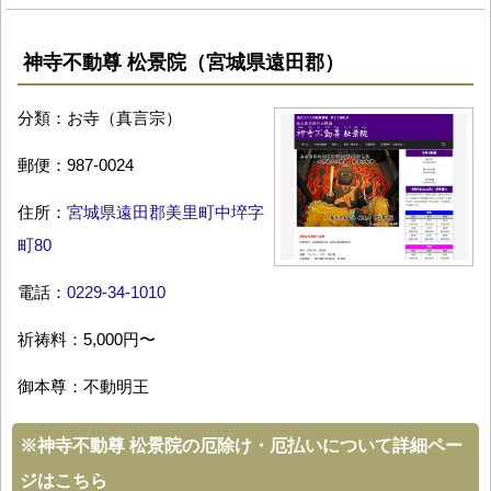
神寺不動尊 松景院（宮城県遠田郡）
分類：お寺（真言宗）
郵便：987-0024
住所：
宮城県遠田郡美里町中埣字
町80
電話：
0229-34-1010
祈祷料：5,000円〜
御本尊：不動明王
※
神寺不動尊 松景院の厄除け・厄払いについて詳細ペー
ジはこちら