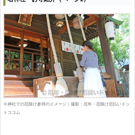
※神社での厄除け参拝のイメージ｜撮影：厄年・厄除け厄払いドッ
トココム