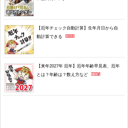
【厄年チェック自動計算】生年月日から自
動計算できる
【来年2027年 厄年】厄年年齢早見表、厄年
とは？年齢は？数え方など