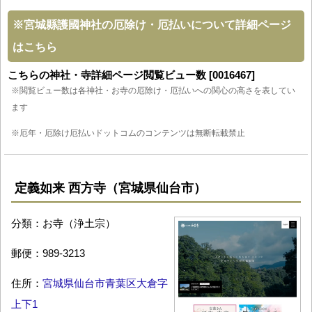
※
宮城縣護國神社の厄除け・厄払いについて詳細ページ
はこちら
こちらの神社・寺詳細ページ閲覧ビュー数 [0016467]
※閲覧ビュー数は各神社・お寺の厄除け・厄払いへの関心の高さを表してい
ます
※厄年・厄除け厄払いドットコムのコンテンツは無断転載禁止
定義如来 西方寺（宮城県仙台市）
分類：お寺（浄土宗）
郵便：989-3213
住所：
宮城県仙台市青葉区大倉字
上下1