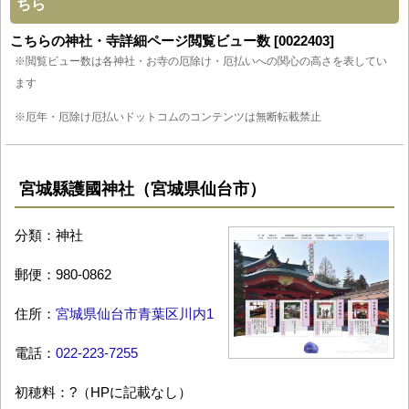
ちら
こちらの神社・寺詳細ページ閲覧ビュー数 [0022403]
※閲覧ビュー数は各神社・お寺の厄除け・厄払いへの関心の高さを表してい
ます
※厄年・厄除け厄払いドットコムのコンテンツは無断転載禁止
宮城縣護國神社（宮城県仙台市）
分類：神社
郵便：980-0862
住所：
宮城県仙台市青葉区川内1
電話：
022-223-7255
初穂料：?（HPに記載なし）