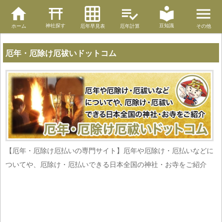
神社探す
豆知識
ホーム
厄年早見表
厄年計算
その他
厄年・厄除け厄祓いドットコム
【厄年・厄除け厄払いの専門サイト】厄年や厄除け・厄払いなどに
ついてや、厄除け・厄払いできる日本全国の神社・お寺をご紹介