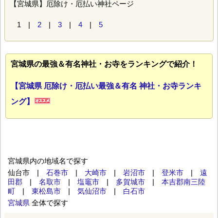
【宮城県】厄除け・厄払い神社ページ
1 |
2
|
3
|
4
|
5
宮城県の最強＆有名神社・お寺をランキングで紹介！
【宮城県 厄除け・厄払い最強＆有名 神社・お寺ランキ
ング】
宮城県内の地域名で探す
仙台市 |
石巻市
|
大崎市
|
岩沼市
|
登米市
|
遠
田郡
|
名取市
|
塩竈市
|
多賀城市
|
本吉郡南三陸
町
|
東松島市
|
気仙沼市
|
白石市
宮城県
全体で探す