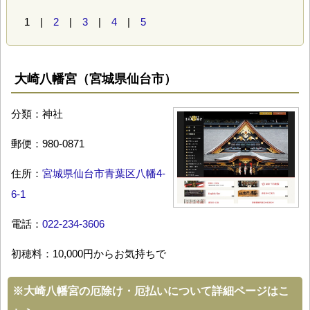
1 |
2
|
3
|
4
|
5
大崎八幡宮（宮城県仙台市）
分類：神社
郵便：980-0871
住所：
宮城県仙台市青葉区八幡4-
6-1
電話：
022-234-3606
初穂料：10,000円からお気持ちで
※
大崎八幡宮の厄除け・厄払いについて詳細ページはこ