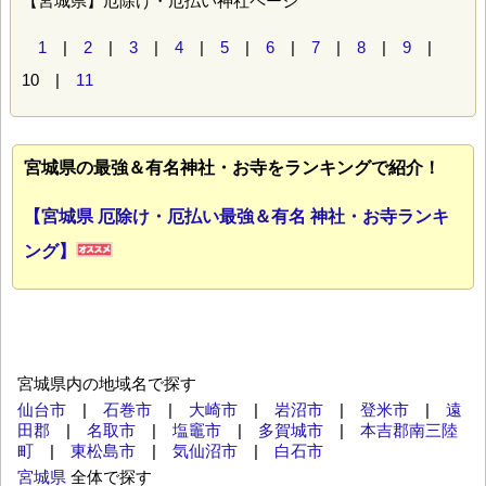
【宮城県】厄除け・厄払い神社ページ
1
|
2
|
3
|
4
|
5
|
6
|
7
|
8
|
9
|
10 |
11
宮城県の最強＆有名神社・お寺をランキングで紹介！
【宮城県 厄除け・厄払い最強＆有名 神社・お寺ランキ
ング】
宮城県内の地域名で探す
仙台市
|
石巻市
|
大崎市
|
岩沼市
|
登米市
|
遠
田郡
|
名取市
|
塩竈市
|
多賀城市
|
本吉郡南三陸
町
|
東松島市
|
気仙沼市
|
白石市
宮城県
全体で探す