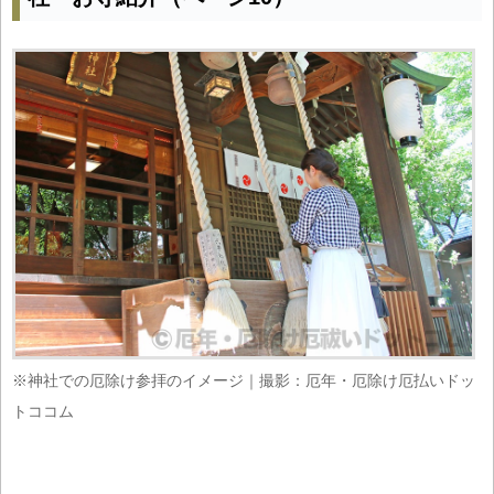
※神社での厄除け参拝のイメージ｜撮影：厄年・厄除け厄払いドッ
トココム