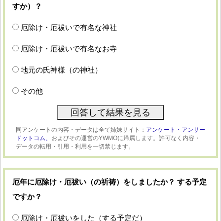
すか）？
厄除け・厄祓いで有名な神社
厄除け・厄祓いで有名なお寺
地元の氏神様（の神社）
その他
同アンケートの内容・データは全て姉妹サイト：
アンケート・アンサー
ドットコム、
およびその運営のYWMOに帰属します。許可なく内容・
データの転用・引用・利用を一切禁じます。
厄年に厄除け・厄祓い（の祈祷）をしましたか？ する予定
ですか？
厄除け・厄祓いをした（する予定だ）