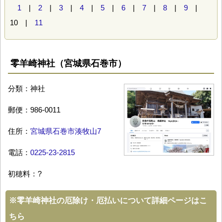
1
|
2
|
3
|
4
|
5
|
6
|
7
|
8
|
9
|
10 |
11
零羊崎神社（宮城県石巻市）
分類：神社
郵便：986-0011
住所：
宮城県石巻市湊牧山7
電話：
0225-23-2815
初穂料：?
※
零羊崎神社の厄除け・厄払いについて詳細ページはこ
ちら