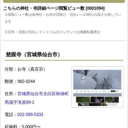
こちらの神社・寺詳細ページ閲覧ビュー数 [0001094]
※閲覧ビュー数は各神社・お寺の厄除け・厄払いへの関心の高さを表してい
ます
※厄年・厄除け厄払いドットコムのコンテンツは無断転載禁止
慈眼寺（宮城県仙台市）
分類：お寺（真言宗）
郵便：982-0244
住所：
宮城県仙台市太白区秋保町
馬場字滝原89-2
電話：
022-399-5333
祈祷料：5,000円〜