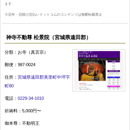
ます
※厄年・厄除け厄払いドットコムのコンテンツは無断転載禁止
神寺不動尊 松景院（宮城県遠田郡）
分類：お寺（真言宗）
郵便：987-0024
住所：
宮城県遠田郡美里町中埣字
町80
電話：
0229-34-1010
祈祷料：5,000円〜
御本尊：不動明王