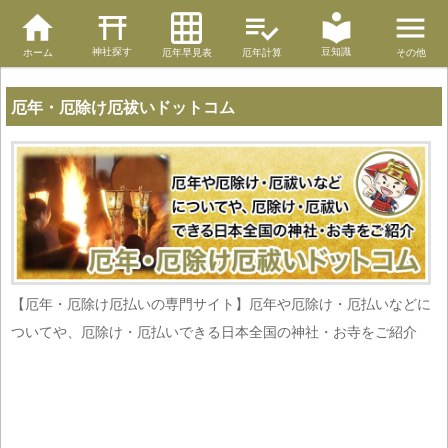
神社探す
豆知識
ホーム
厄年早見表
厄年計算
その他
厄年・厄除け厄祓いドットコム
【厄年・厄除け厄払いの専門サイト】厄年や厄除け・厄払いなどに
ついてや、厄除け・厄払いできる日本全国の神社・お寺をご紹介