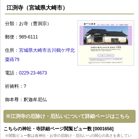
江渕寺（宮城県大崎市）
分類：お寺（曹洞宗）
郵便：989-6111
住所：
宮城県大崎市古川鶴ケ埣北
粟蒔79
電話：
0229-23-4673
祈祷料：?
御本尊：釈迦牟尼仏
※
江渕寺の厄除け・厄払いについて詳細ページはこちら
こちらの神社・寺詳細ページ閲覧ビュー数 [0001656]
※閲覧ビュー数は各神社・お寺の厄除け・厄払いへの関心の高さを表してい