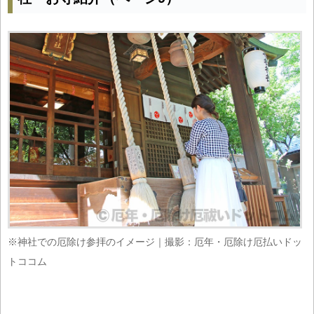
※神社での厄除け参拝のイメージ｜撮影：厄年・厄除け厄払いドッ
トココム