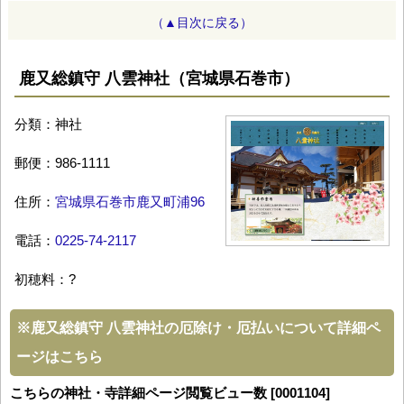
（▲目次に戻る）
鹿又総鎮守 八雲神社（宮城県石巻市）
分類：神社
郵便：986-1111
住所：
宮城県石巻市鹿又町浦96
電話：
0225-74-2117
初穂料：?
※
鹿又総鎮守 八雲神社の厄除け・厄払いについて詳細ペ
ージはこちら
こちらの神社・寺詳細ページ閲覧ビュー数 [0001104]