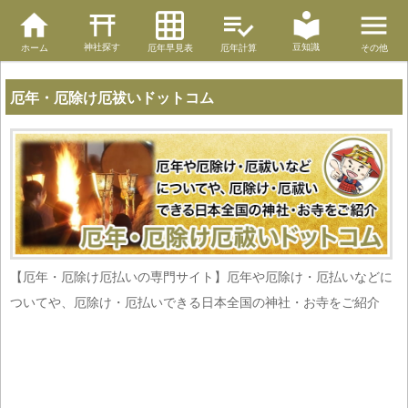
神社探す
豆知識
ホーム
厄年早見表
厄年計算
その他
厄年・厄除け厄祓いドットコム
【厄年・厄除け厄払いの専門サイト】厄年や厄除け・厄払いなどに
ついてや、厄除け・厄払いできる日本全国の神社・お寺をご紹介