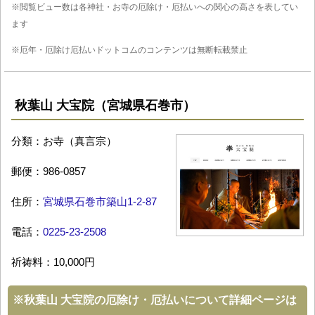
※閲覧ビュー数は各神社・お寺の厄除け・厄払いへの関心の高さを表してい
ます
※厄年・厄除け厄払いドットコムのコンテンツは無断転載禁止
秋葉山 大宝院（宮城県石巻市）
分類：お寺（真言宗）
郵便：986-0857
住所：
宮城県石巻市築山1-2-87
電話：
0225-23-2508
祈祷料：10,000円
※
秋葉山 大宝院の厄除け・厄払いについて詳細ページは