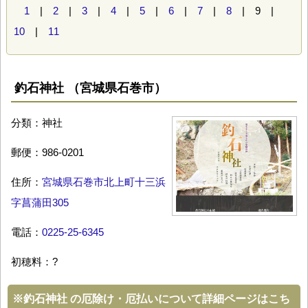
1
|
2
|
3
|
4
|
5
|
6
|
7
|
8
| 9 |
10
|
11
釣石神社 （宮城県石巻市）
分類：神社
郵便：986-0201
住所：
宮城県石巻市北上町十三浜
字菖蒲田305
電話：
0225-25-6345
初穂料：?
※
釣石神社 の厄除け・厄払いについて詳細ページはこち