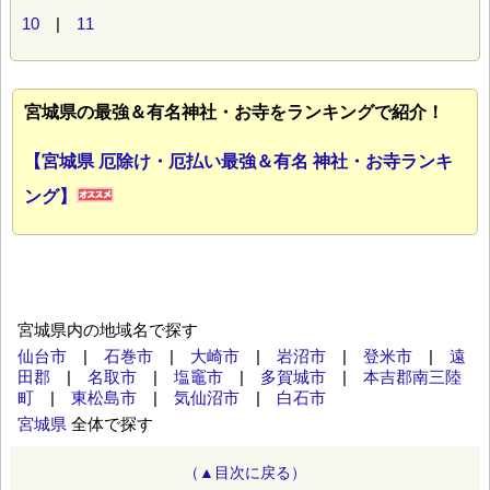
10
|
11
宮城県の最強＆有名神社・お寺をランキングで紹介！
【宮城県 厄除け・厄払い最強＆有名 神社・お寺ランキ
ング】
宮城県内の地域名で探す
仙台市
|
石巻市
|
大崎市
|
岩沼市
|
登米市
|
遠
田郡
|
名取市
|
塩竈市
|
多賀城市
|
本吉郡南三陸
町
|
東松島市
|
気仙沼市
|
白石市
宮城県
全体で探す
（▲目次に戻る）