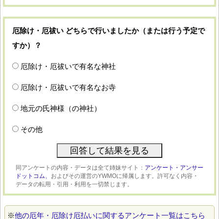
厄除け・厄祓い どちらで行いましたか（または行う予定で
すか）？
厄除け・厄祓いで有名な神社
厄除け・厄祓いで有名なお寺
地元の氏神様（の神社）
その他
同アンケートの内容・データは全て姉妹サイト：
アンケート・アンサー
ドットコム、
およびその運営のYWMOに帰属します。許可なく内容・
データの転用・引用・利用を一切禁じます。
※
他の厄年・厄除け厄払いに関するアンケート一覧はこちら