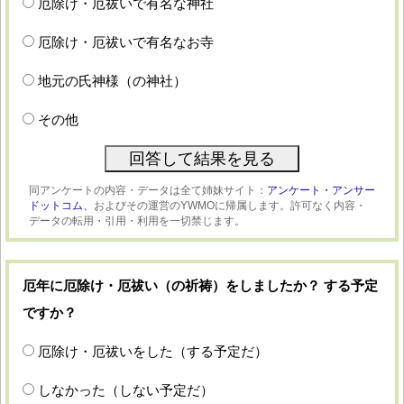
厄除け・厄祓いで有名な神社
厄除け・厄祓いで有名なお寺
地元の氏神様（の神社）
その他
同アンケートの内容・データは全て姉妹サイト：
アンケート・アンサー
ドットコム、
およびその運営のYWMOに帰属します。許可なく内容・
データの転用・引用・利用を一切禁じます。
厄年に厄除け・厄祓い（の祈祷）をしましたか？ する予定
ですか？
厄除け・厄祓いをした（する予定だ）
しなかった（しない予定だ）