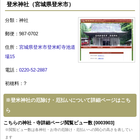
登米神社（宮城県登米市）
分類：神社
郵便：987-0702
住所：
宮城県登米市登米町寺池道
場15
電話：
0220-52-2887
初穂料：?
※
登米神社の厄除け・厄払いについて詳細ページはこち
ら
こちらの神社・寺詳細ページ閲覧ビュー数 [0003903]
※閲覧ビュー数は各神社・お寺の厄除け・厄払いへの関心の高さを表してい
ます