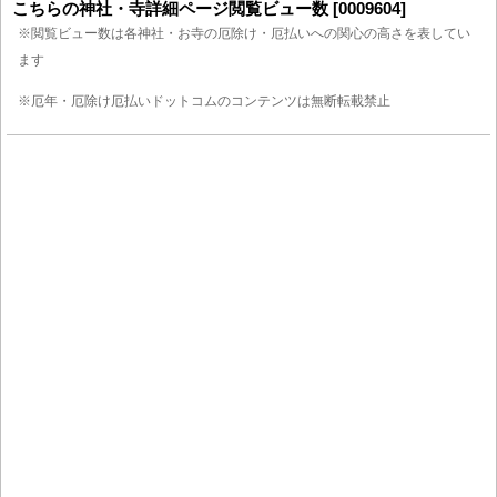
こちらの神社・寺詳細ページ閲覧ビュー数 [0009604]
※閲覧ビュー数は各神社・お寺の厄除け・厄払いへの関心の高さを表してい
ます
※厄年・厄除け厄払いドットコムのコンテンツは無断転載禁止