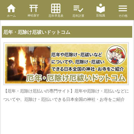
神社探す
豆知識
ホーム
厄年早見表
厄年計算
その他
厄年・厄除け厄祓いドットコム
【厄年・厄除け厄払いの専門サイト】厄年や厄除け・厄払いなどに
ついてや、厄除け・厄払いできる日本全国の神社・お寺をご紹介