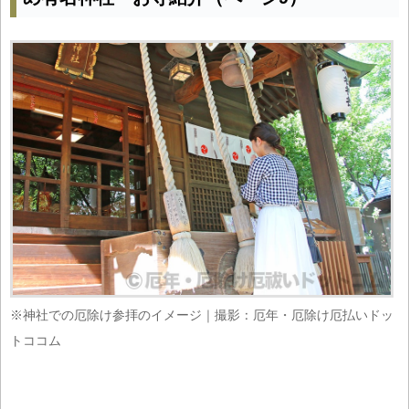
※神社での厄除け参拝のイメージ｜撮影：厄年・厄除け厄払いドッ
トココム