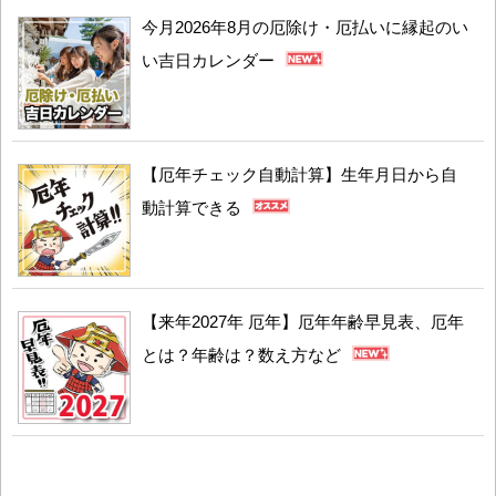
今月2026年8月の厄除け・厄払いに縁起のい
い吉日カレンダー
【厄年チェック自動計算】生年月日から自
動計算できる
【来年2027年 厄年】厄年年齢早見表、厄年
とは？年齢は？数え方など