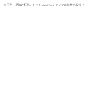
※厄年・厄除け厄払いドットコムのコンテンツは無断転載禁止