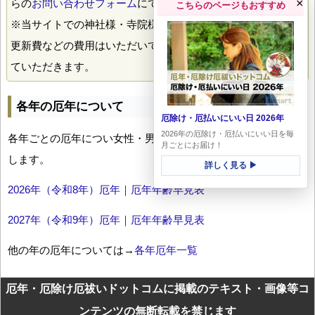
×
らの
お問い合わせフォーム
にて掲載のご希望送付下さい。
こちらのページもおすすめ
※当サイトでの神社様・寺院様の掲載には、とくに掲載料や
更新費などの費用はいただいておりません。喜んで掲載させ
ていただきます。
各年の厄年について
厄除け・厄払いにいい日 2026年
2026年の厄除け・厄払いにいい日を毎
各年ごとの厄年につい女性・男性の年齢早見表とともにお伝え
月ごとにお届け！
します。
詳しく見る ▶
2026年（令和8年）厄年｜厄年年齢早見表
2027年（令和9年）厄年｜厄年年齢早見表
他の年の厄年については→
各年厄年一覧
厄年・厄除け厄祓いドットコムに掲載のテキスト・画像等コ
ンテンツの無断転載を禁じます