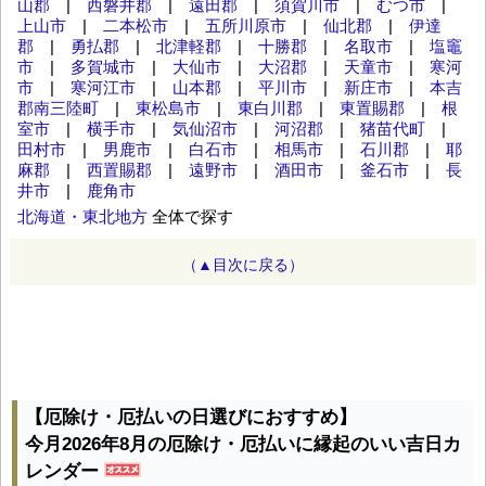
山郡
|
西磐井郡
|
遠田郡
|
須賀川市
|
むつ市
|
上山市
|
二本松市
|
五所川原市
|
仙北郡
|
伊達
郡
|
勇払郡
|
北津軽郡
|
十勝郡
|
名取市
|
塩竈
市
|
多賀城市
|
大仙市
|
大沼郡
|
天童市
|
寒河
市
|
寒河江市
|
山本郡
|
平川市
|
新庄市
|
本吉
郡南三陸町
|
東松島市
|
東白川郡
|
東置賜郡
|
根
室市
|
横手市
|
気仙沼市
|
河沼郡
|
猪苗代町
|
田村市
|
男鹿市
|
白石市
|
相馬市
|
石川郡
|
耶
麻郡
|
西置賜郡
|
遠野市
|
酒田市
|
釜石市
|
長
井市
|
鹿角市
北海道・東北地方
全体で探す
（▲目次に戻る）
【厄除け・厄払いの日選びにおすすめ】
今月2026年8月の厄除け・厄払いに縁起のいい吉日カ
レンダー