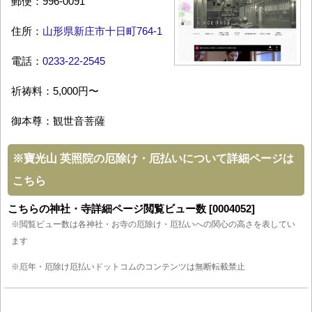
郵便：996-0091
住所：
山形県新庄市十日町764-1
電話：
0233-22-2545
祈祷料：5,000円〜
御本尊：観世音菩薩
※
寶光山 英照院の厄除け・厄払いについて詳細ページは
こちら
こちらの神社・寺詳細ページ閲覧ビュー数 [0004052]
※閲覧ビュー数は各神社・お寺の厄除け・厄払いへの関心の高さを表してい
ます
※厄年・厄除け厄払いドットコムのコンテンツは無断転載禁止