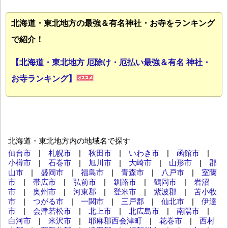
北海道・東北地方の最強＆有名神社・お寺をランキング
で紹介！
【北海道・東北地方 厄除け・厄払い最強＆有名 神社・
お寺ランキング】
北海道・東北地方内の地域名で探す
仙台市
|
札幌市
|
秋田市
|
いわき市
|
函館市
|
小樽市
|
石巻市
|
旭川市
|
大崎市
|
山形市
|
郡
山市
|
盛岡市
|
福島市
|
青森市
|
八戸市
|
室蘭
市
|
帯広市
|
弘前市
|
釧路市
|
鶴岡市
|
岩沼
市
|
奥州市
|
河東郡
|
登米市
|
紫波郡
|
苫小牧
市
|
つがる市
|
一関市
|
三戸郡
|
仙北市
|
伊達
市
|
会津若松市
|
北上市
|
北広島市
|
南陽市
|
白河市
|
米沢市
|
耶麻郡西会津町
|
花巻市
|
西村