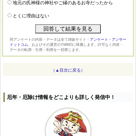
地元の氏神様の神社やご縁のあるお寺だったから
とくに理由はない
同アンケートの内容・データは全て姉妹サイト：
アンケート・アンサー
ドットコム、
およびその運営のYWMOに帰属します。許可なく内容・
データの転用・引用・利用を一切禁じます。
（▲目次に戻る）
厄年・厄除け情報をどこよりも詳しく発信中！