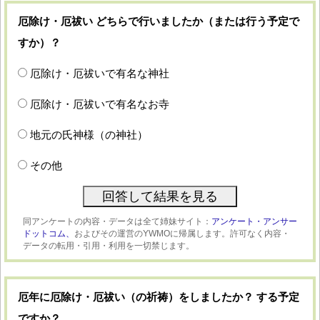
厄除け・厄祓い どちらで行いましたか（または行う予定で
すか）？
厄除け・厄祓いで有名な神社
厄除け・厄祓いで有名なお寺
地元の氏神様（の神社）
その他
同アンケートの内容・データは全て姉妹サイト：
アンケート・アンサー
ドットコム、
およびその運営のYWMOに帰属します。許可なく内容・
データの転用・引用・利用を一切禁じます。
厄年に厄除け・厄祓い（の祈祷）をしましたか？ する予定
ですか？