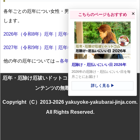
各年ごとの厄年につい女性・男性の年齢早見表とともにお伝え
×
こちらのページもおすすめ
します。
2026年（令和8年）厄年｜厄年年齢早見表
2027年（令和9年）厄年｜厄年年齢早見表
他の年の厄年については→
各年厄年一覧
厄除け・厄払いにいい日 2026年
2026年の厄除け・厄払いにいい日を毎
月ごとにお届け！
厄年・厄除け厄祓いドットコムに掲載のテキスト・画像等コ
詳しく見る ▶
ンテンツの無断転載を禁じます
Copyright（C）2013-2026 yakuyoke-yakubarai-jinja.com.
All Rights Reserved.