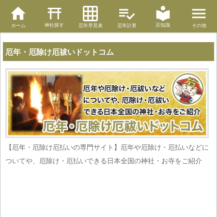
神社探す
豆知識
ホーム
厄年早見表
厄年計算
その他
厄年・厄除け厄祓いドットコム
【厄年・厄除け厄払いの専門サイト】厄年や厄除け・厄払いなどに
ついてや、厄除け・厄払いできる日本全国の神社・お寺をご紹介