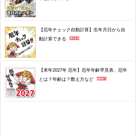
【厄年チェック自動計算】生年月日から自
動計算できる
【来年2027年 厄年】厄年年齢早見表、厄年
とは？年齢は？数え方など