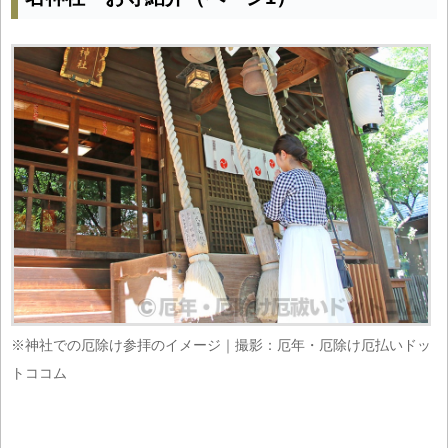
※神社での厄除け参拝のイメージ｜撮影：厄年・厄除け厄払いドッ
トココム