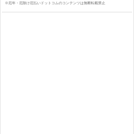
※厄年・厄除け厄払いドットコムのコンテンツは無断転載禁止