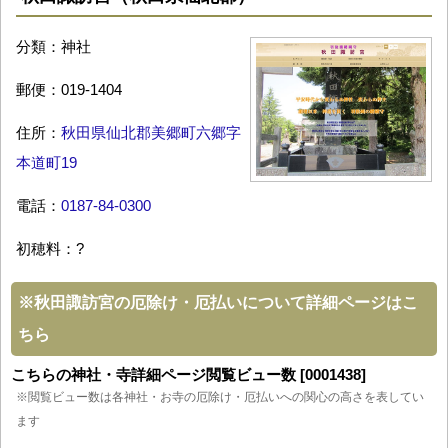
分類：神社
郵便：019-1404
住所：
秋田県仙北郡美郷町六郷字
本道町19
電話：
0187-84-0300
初穂料：?
※
秋田諏訪宮の厄除け・厄払いについて詳細ページはこ
ちら
こちらの神社・寺詳細ページ閲覧ビュー数 [0001438]
※閲覧ビュー数は各神社・お寺の厄除け・厄払いへの関心の高さを表してい
ます