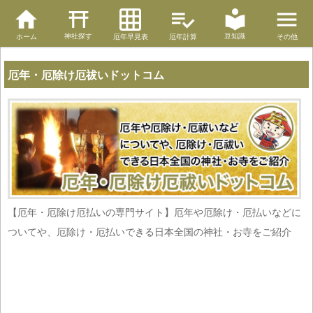
神社探す
豆知識
ホーム
厄年早見表
厄年計算
その他
厄年・厄除け厄祓いドットコム
【厄年・厄除け厄払いの専門サイト】厄年や厄除け・厄払いなどに
ついてや、厄除け・厄払いできる日本全国の神社・お寺をご紹介