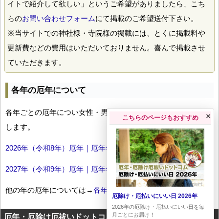
イトで紹介して欲しい」というご希望がありましたら、こち
らの
お問い合わせフォーム
にて掲載のご希望送付下さい。
※当サイトでの神社様・寺院様の掲載には、とくに掲載料や
更新費などの費用はいただいておりません。喜んで掲載させ
ていただきます。
各年の厄年について
各年ごとの厄年につい女性・男性の年齢早見表とともにお伝え
×
こちらのページもおすすめ
します。
2026年（令和8年）厄年｜厄年年齢早見表
2027年（令和9年）厄年｜厄年年齢早見表
他の年の厄年については→
各年厄年一覧
厄除け・厄払いにいい日 2026年
2026年の厄除け・厄払いにいい日を毎
月ごとにお届け！
厄年・厄除け厄祓いドットコムに掲載のテキスト・画像等コ