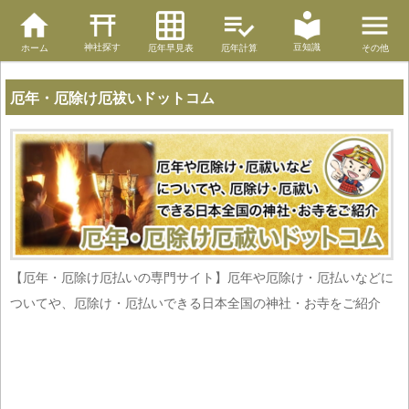
神社探す
豆知識
ホーム
厄年早見表
厄年計算
その他
厄年・厄除け厄祓いドットコム
【厄年・厄除け厄払いの専門サイト】厄年や厄除け・厄払いなどに
ついてや、厄除け・厄払いできる日本全国の神社・お寺をご紹介