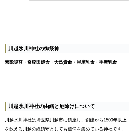
川越氷川神社の御祭神
素戔嗚尊・奇稲田姫命・大己貴命・脚摩乳命・手摩乳命
川越氷川神社の由緒と厄除けについて
川越氷川神社は埼玉県川越市に鎮座し、創建から1500年以上
を数える川越の総鎮守としても信仰を集めている神社です。