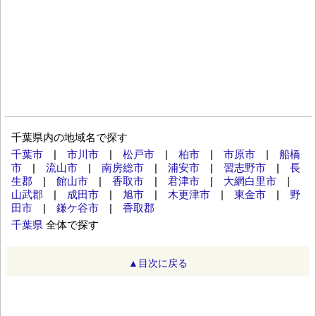
千葉県内の地域名で探す
千葉市
|
市川市
|
松戸市
|
柏市
|
市原市
|
船橋
市
|
流山市
|
南房総市
|
浦安市
|
習志野市
|
長
生郡
|
館山市
|
香取市
|
君津市
|
大網白里市
|
山武郡
|
成田市
|
旭市
|
木更津市
|
東金市
|
野
田市
|
鎌ケ谷市
|
香取郡
千葉県
全体で探す
▲目次に戻る