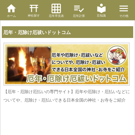
神社探す
豆知識
ホーム
厄年早見表
厄年計算
その他
厄年・厄除け厄祓いドットコム
【厄年・厄除け厄払いの専門サイト】厄年や厄除け・厄払いなどに
ついてや、厄除け・厄払いできる日本全国の神社・お寺をご紹介