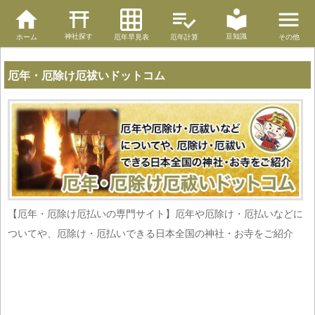
神社探す
豆知識
ホーム
厄年早見表
厄年計算
その他
厄年・厄除け厄祓いドットコム
【厄年・厄除け厄払いの専門サイト】厄年や厄除け・厄払いなどに
ついてや、厄除け・厄払いできる日本全国の神社・お寺をご紹介