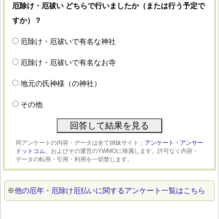
厄除け・厄祓い どちらで行いましたか（または行う予定で
すか）？
厄除け・厄祓いで有名な神社
厄除け・厄祓いで有名なお寺
地元の氏神様（の神社）
その他
同アンケートの内容・データは全て姉妹サイト：
アンケート・アンサー
ドットコム、
およびその運営のYWMOに帰属します。許可なく内容・
データの転用・引用・利用を一切禁じます。
※
他の厄年・厄除け厄払いに関するアンケート一覧はこちら