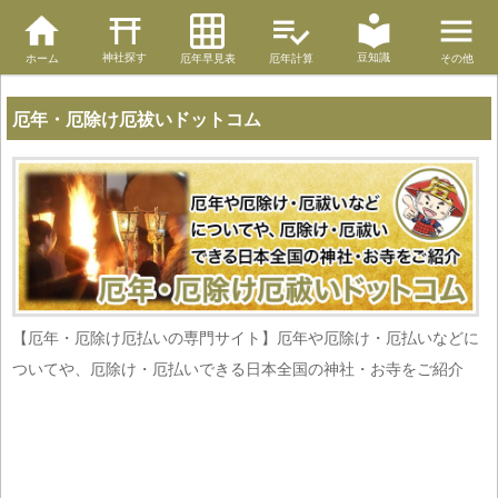
神社探す
豆知識
ホーム
厄年早見表
厄年計算
その他
厄年・厄除け厄祓いドットコム
【厄年・厄除け厄払いの専門サイト】厄年や厄除け・厄払いなどに
ついてや、厄除け・厄払いできる日本全国の神社・お寺をご紹介