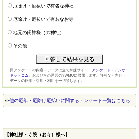
厄除け・厄祓いで有名な神社
厄除け・厄祓いで有名なお寺
地元の氏神様（の神社）
その他
同アンケートの内容・データは全て姉妹サイト：
アンケート・アンサー
ドットコム、
およびその運営のYWMOに帰属します。許可なく内容・
データの転用・引用・利用を一切禁じます。
※
他の厄年・厄除け厄払いに関するアンケート一覧はこちら
【神社様・寺院（お寺）様へ】