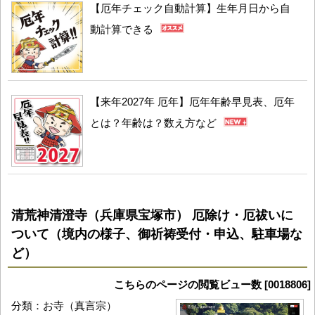
【厄年チェック自動計算】生年月日から自
動計算できる
【来年2027年 厄年】厄年年齢早見表、厄年
とは？年齢は？数え方など
清荒神清澄寺（兵庫県宝塚市） 厄除け・厄祓いに
ついて（境内の様子、御祈祷受付・申込、駐車場な
ど）
こちらのページの閲覧ビュー数 [0018806]
分類：お寺（真言宗）