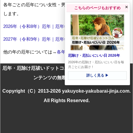
各年ごとの厄年につい女性・男性の年齢早見表とともにお伝え
×
こちらのページもおすすめ
します。
2026年（令和8年）厄年｜厄年年齢早見表
2027年（令和9年）厄年｜厄年年齢早見表
他の年の厄年については→
各年厄年一覧
厄除け・厄払いにいい日 2026年
2026年の厄除け・厄払いにいい日を毎
月ごとにお届け！
厄年・厄除け厄祓いドットコムに掲載のテキスト・画像等コ
詳しく見る ▶
ンテンツの無断転載を禁じます
Copyright（C）2013-2026 yakuyoke-yakubarai-jinja.com.
All Rights Reserved.