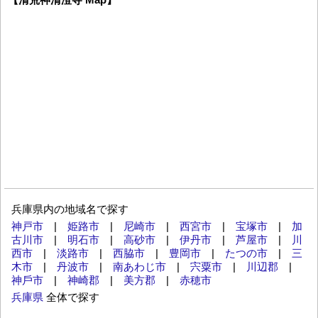
兵庫県内の地域名で探す
神戸市
|
姫路市
|
尼崎市
|
西宮市
|
宝塚市
|
加
古川市
|
明石市
|
高砂市
|
伊丹市
|
芦屋市
|
川
西市
|
淡路市
|
西脇市
|
豊岡市
|
たつの市
|
三
木市
|
丹波市
|
南あわじ市
|
宍粟市
|
川辺郡
|
神⼾市
|
神崎郡
|
美方郡
|
赤穂市
兵庫県
全体で探す