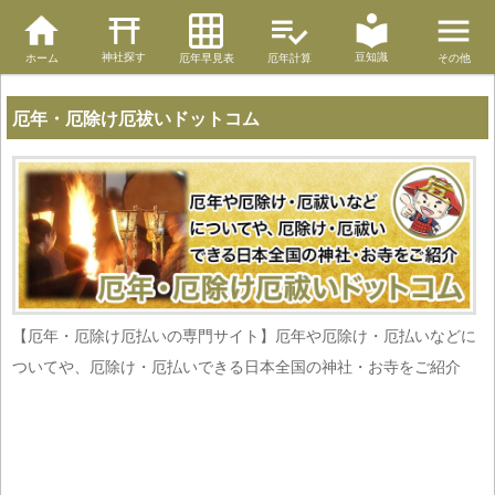
神社探す
豆知識
ホーム
厄年早見表
厄年計算
その他
厄年・厄除け厄祓いドットコム
【厄年・厄除け厄払いの専門サイト】厄年や厄除け・厄払いなどに
ついてや、厄除け・厄払いできる日本全国の神社・お寺をご紹介