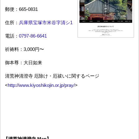
郵便：665-0831
住所：
兵庫県宝塚市米谷字清シ1
電話：
0797-86-6641
祈祷料：3,000円〜
御本尊：大日如来
清荒神清澄寺 厄除け・厄祓いに関するページ
<
http://www.kiyoshikojin.or.jp/pray/
>
【清荒神清澄寺 Map】