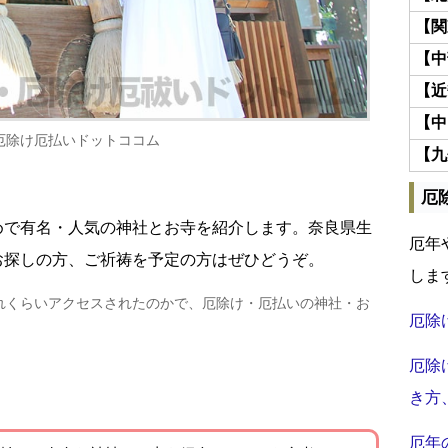
【関
【中
【近
【中
厄除け厄払いドットココム
【九
厄
めで有名・人気の神社とお寺を紹介します。奈良県生
厄年
お探しの方、ご祈祷を予定の方はぜひどうぞ。
しま
れくらいアクセスされたのかで、厄除け・厄払いの神社・お
厄除
厄除
き方
厄年