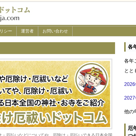
リシー
運営者
お問い合わせ
各
各年
とと
20
20
他の
厄
け・厄払いなどについてや、厄除け・厄払いできる日本全国
つ