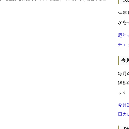
生年
かを
厄年
チェ
今
毎月
縁起
ます
今月
日カ