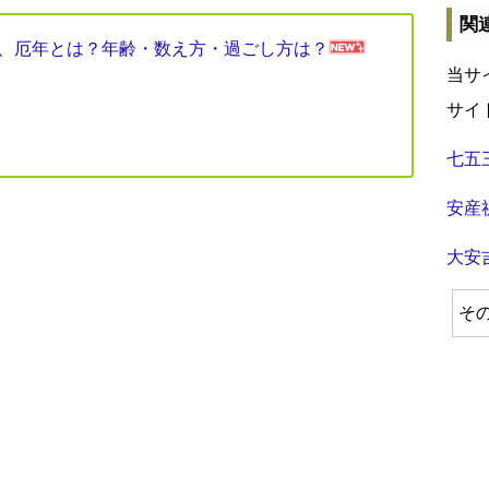
関
見表、厄年とは？年齢・数え方・過ごし方は？
当サ
サイ
七五
安産
大安
そ