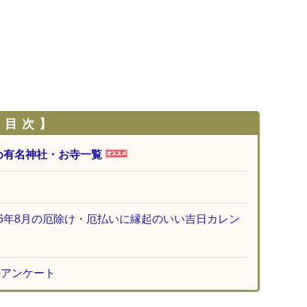
 目 次 】
め有名神社・お寺一覧
26年8月の厄除け・厄払いに縁起のいい吉日カレン
のアンケート