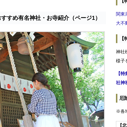
【
関東
おすすめ有名神社・お寺紹介（ページ1）
大不
【
神社
様子
【特
社神
厄
※各
【北