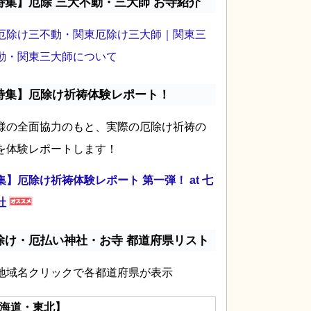
特集】厄除 三大不動・三大師 お寺紹介
厄除け三不動・関東厄除け三大師｜関東三
動・関東三大師について
特集】厄除け祈祷体験レポート！
様の全面協力のもと、実際の厄除け祈祷の
を体験レポートします！
集】厄除け祈祷体験レポート 第一弾！ at 七
社
除け・厄払い神社・お寺 都道府県リスト
地域名クリックで各都道府県が表示
海道・東北】