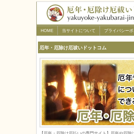
HOME
当サイトについて
プライバシーポ
厄年・厄除け厄祓いドットコム
【厄年・厄除け厄払いの専門サイト】厄年や厄除