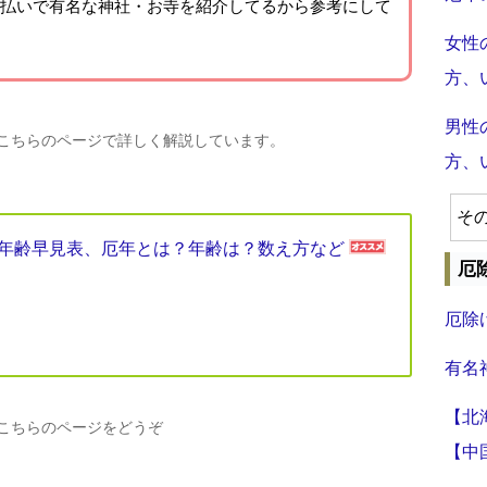
払いで有名な神社・お寺を紹介
してるから参考にして
女性
方、
男性
、こちらのページで詳しく解説しています。
方、
そ
厄年年齢早見表、厄年とは？年齢は？数え方など
厄
厄除
有名
【北
、こちらのページをどうぞ
【中