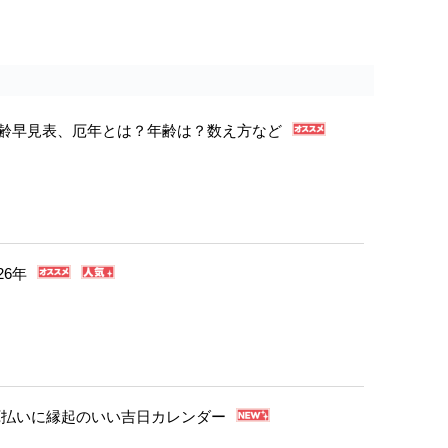
年年齢早見表、厄年とは？年齢は？数え方など
26年
・厄払いに縁起のいい吉日カレンダー