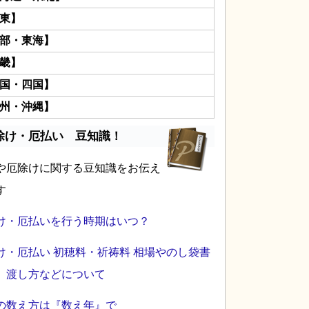
東】
部・東海】
畿】
国・四国】
州・沖縄】
除け・厄払い 豆知識！
や厄除けに関する豆知識をお伝え
す
け・厄払いを行う時期はいつ？
け・厄払い 初穂料・祈祷料 相場やのし袋書
、渡し方などについて
の数え方は『数え年』で