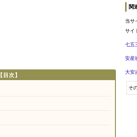
関
当サ
サイ
七五
安産
大安
【目次】
そ