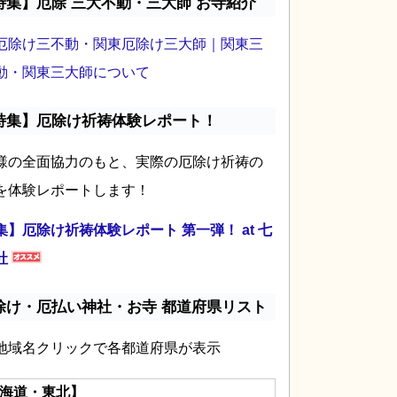
特集】厄除 三大不動・三大師 お寺紹介
厄除け三不動・関東厄除け三大師｜関東三
動・関東三大師について
特集】厄除け祈祷体験レポート！
様の全面協力のもと、実際の厄除け祈祷の
を体験レポートします！
集】厄除け祈祷体験レポート 第一弾！ at 七
社
除け・厄払い神社・お寺 都道府県リスト
地域名クリックで各都道府県が表示
海道・東北】