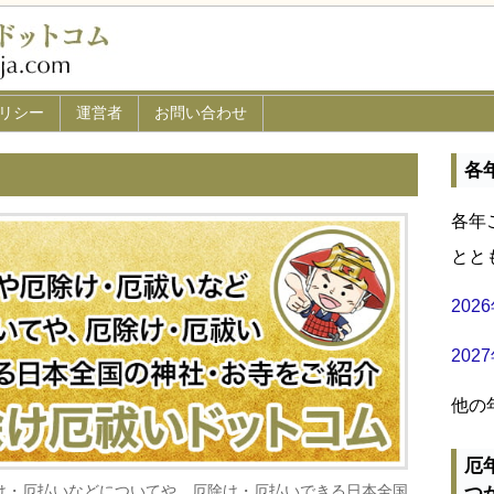
リシー
運営者
お問い合わせ
各
各年
とと
20
20
他の
厄
け・厄払いなどについてや、厄除け・厄払いできる日本全国
つ