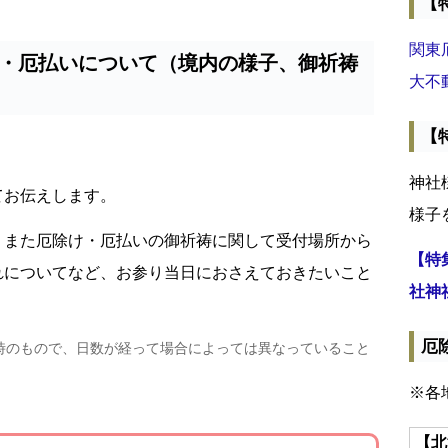
【
関東
・厄払いについて（境内の様子、御祈祷
大不
【
神社
てお伝えします。
様子
、また厄除け・厄払いの御祈祷に関して受付場所から
【特
れについてなど、お参り当日におさえておきたいこと
社神
厄
時のもので、日数が経って場合によっては異なっていること
※各
【北