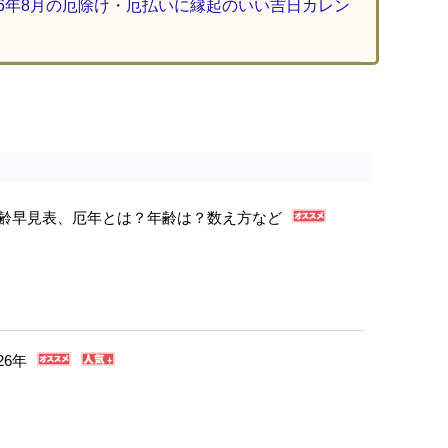
26年8月の厄除け・厄払いに縁起のいい吉日カレン
年年齢早見表、厄年とは？年齢は？数え方など
26年