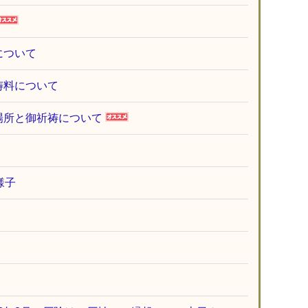
について
祷料について
場所と御祈祷について
様子