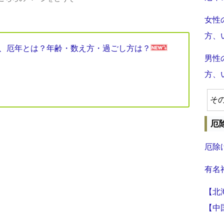
女性
方、
見表、厄年とは？年齢・数え方・過ごし方は？
男性
方、
そ
厄
厄除
有名
【北
【中