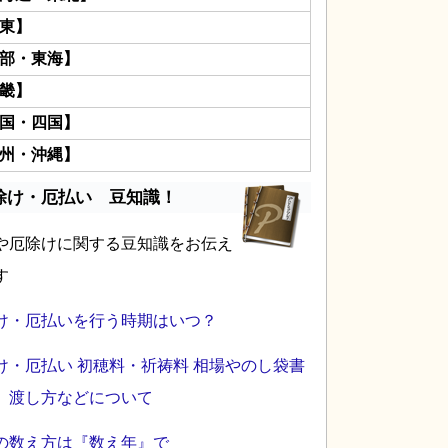
東】
部・東海】
畿】
国・四国】
州・沖縄】
除け・厄払い 豆知識！
や厄除けに関する豆知識をお伝え
す
け・厄払いを行う時期はいつ？
け・厄払い 初穂料・祈祷料 相場やのし袋書
、渡し方などについて
の数え方は『数え年』で