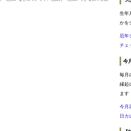
生年
かを
厄年
チェ
今
毎月
縁起
ます
今月
日カ