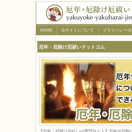
HOME
当サイトについて
プライバシーポ
厄年・厄除け厄祓いドットコム
【厄年・厄除け厄払いの専門サイト】厄年や厄除