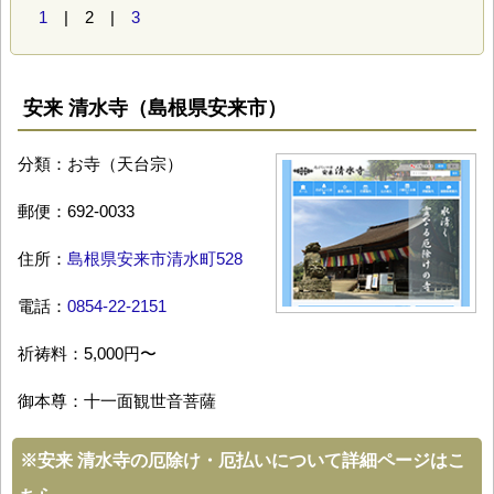
1
| 2 |
3
安来 清水寺（島根県安来市）
分類：お寺（天台宗）
郵便：692-0033
住所：
島根県安来市清水町528
電話：
0854-22-2151
祈祷料：5,000円〜
御本尊：十一面観世音菩薩
※
安来 清水寺の厄除け・厄払いについて詳細ページはこ