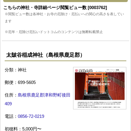
こちらの神社・寺詳細ページ閲覧ビュー数 [0003762]
※閲覧ビュー数は各神社・お寺の厄除け・厄払いへの関心の高さを表してい
ます
※厄年・厄除け厄払いドットコムのコンテンツは無断転載禁止
太皷谷稲成神社（島根県鹿足郡）
分類：神社
郵便：699-5605
住所：
島根県鹿足郡津和野町後田
409
電話：
0856-72-0219
初穂料：5,000円〜