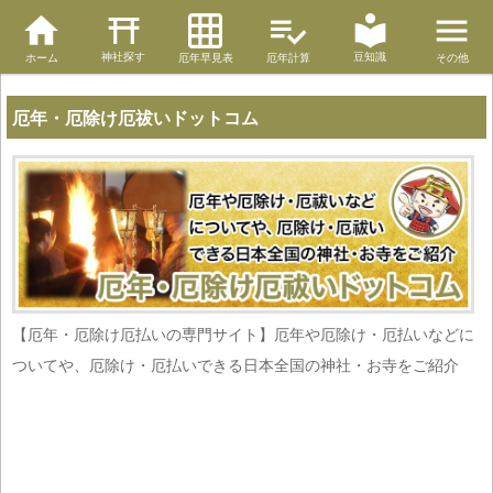
神社探す
豆知識
ホーム
厄年早見表
厄年計算
その他
厄年・厄除け厄祓いドットコム
【厄年・厄除け厄払いの専門サイト】厄年や厄除け・厄払いなどに
ついてや、厄除け・厄払いできる日本全国の神社・お寺をご紹介