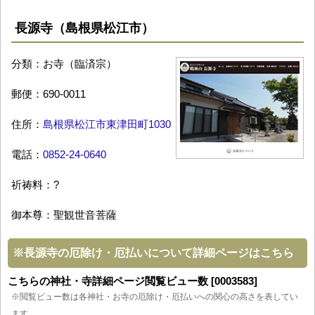
長源寺（島根県松江市）
分類：お寺（臨済宗）
郵便：690-0011
住所：
島根県松江市東津田町1030
電話：
0852-24-0640
祈祷料：?
御本尊：聖観世音菩薩
※
長源寺の厄除け・厄払いについて詳細ページはこちら
こちらの神社・寺詳細ページ閲覧ビュー数 [0003583]
※閲覧ビュー数は各神社・お寺の厄除け・厄払いへの関心の高さを表してい
ます