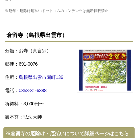
※厄年・厄除け厄払いドットコムのコンテンツは無断転載禁止
倉留寺（島根県出雲市）
分類：お寺（真言宗）
郵便：691-0076
住所：
島根県出雲市園町136
電話：
0853-31-6388
祈祷料：3,000円〜
御本尊：弘法大師
※
倉留寺の厄除け・厄払いについて詳細ページはこちら