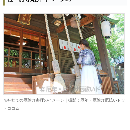
※神社での厄除け参拝のイメージ｜撮影：厄年・厄除け厄払いドッ
トココム