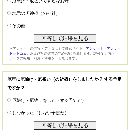
厄除け・厄祓いで有名なお寺
地元の氏神様（の神社）
その他
同アンケートの内容・データは全て姉妹サイト：
アンケート・アンサー
ドットコム、
およびその運営のYWMOに帰属します。許可なく内容・
データの転用・引用・利用を一切禁じます。
厄年に厄除け・厄祓い（の祈祷）をしましたか？ する予定
ですか？
厄除け・厄祓いをした（する予定だ）
しなかった（しない予定だ）