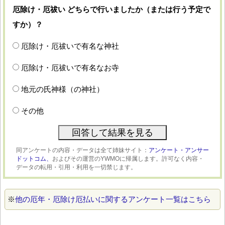
厄除け・厄祓い どちらで行いましたか（または行う予定で
すか）？
厄除け・厄祓いで有名な神社
厄除け・厄祓いで有名なお寺
地元の氏神様（の神社）
その他
同アンケートの内容・データは全て姉妹サイト：
アンケート・アンサー
ドットコム、
およびその運営のYWMOに帰属します。許可なく内容・
データの転用・引用・利用を一切禁じます。
※
他の厄年・厄除け厄払いに関するアンケート一覧はこちら