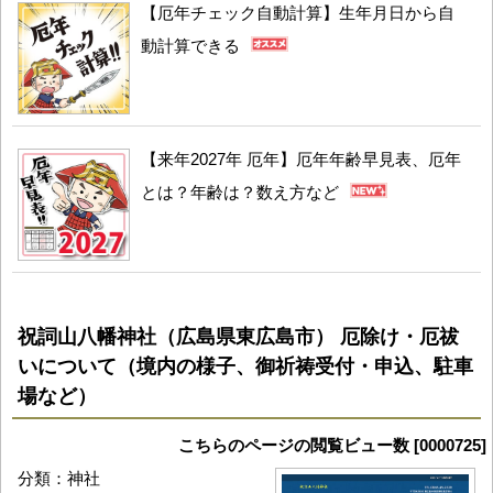
【厄年チェック自動計算】生年月日から自
動計算できる
【来年2027年 厄年】厄年年齢早見表、厄年
とは？年齢は？数え方など
祝詞山八幡神社（広島県東広島市） 厄除け・厄祓
いについて（境内の様子、御祈祷受付・申込、駐車
場など）
こちらのページの閲覧ビュー数 [0000725]
分類：神社