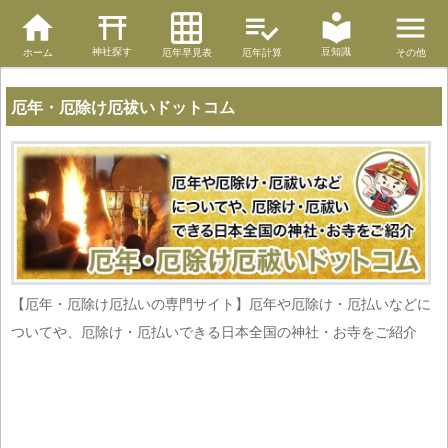
神社探す
豆知識
ホーム
厄年早見表
厄年計算
その他
厄年・厄除け厄祓いドットコム
【厄年・厄除け厄払いの専門サイト】厄年や厄除け・厄払いなどに
ついてや、厄除け・厄払いできる日本全国の神社・お寺をご紹介