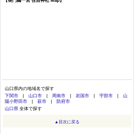
【長門國一宮 住吉神社 Map】
山口県内の地域名で探す
下関市
|
山口市
|
周南市
|
岩国市
|
宇部市
|
山
陽小野田市
|
萩市
|
防府市
山口県
全体で探す
▲目次に戻る