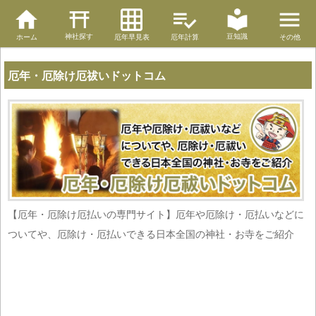
神社探す
豆知識
ホーム
厄年早見表
厄年計算
その他
厄年・厄除け厄祓いドットコム
【厄年・厄除け厄払いの専門サイト】厄年や厄除け・厄払いなどに
ついてや、厄除け・厄払いできる日本全国の神社・お寺をご紹介