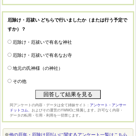
厄除け・厄祓い どちらで行いましたか（または行う予定で
すか）？
厄除け・厄祓いで有名な神社
厄除け・厄祓いで有名なお寺
地元の氏神様（の神社）
その他
同アンケートの内容・データは全て姉妹サイト：
アンケート・アンサー
ドットコム、
およびその運営のYWMOに帰属します。許可なく内容・
データの転用・引用・利用を一切禁じます。
※
他の厄年・厄除け厄払いに関するアンケート一覧はこちら