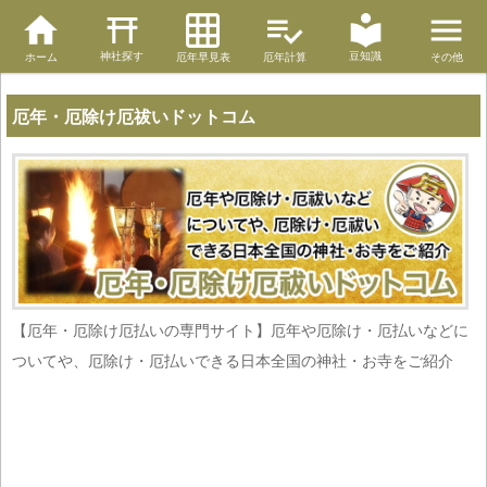
神社探す
豆知識
ホーム
厄年早見表
厄年計算
その他
厄年・厄除け厄祓いドットコム
【厄年・厄除け厄払いの専門サイト】厄年や厄除け・厄払いなどに
ついてや、厄除け・厄払いできる日本全国の神社・お寺をご紹介