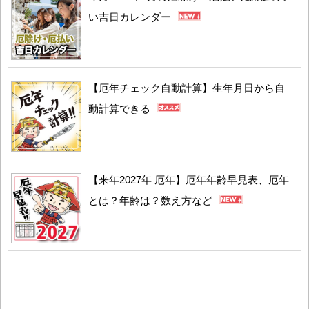
い吉日カレンダー
【厄年チェック自動計算】生年月日から自
動計算できる
【来年2027年 厄年】厄年年齢早見表、厄年
とは？年齢は？数え方など