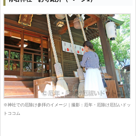
※神社での厄除け参拝のイメージ｜撮影：厄年・厄除け厄払いドッ
トココム