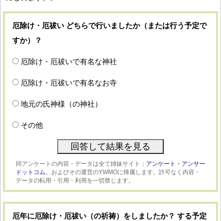
厄除け・厄祓い どちらで行いましたか（または行う予定で
すか）？
厄除け・厄祓いで有名な神社
厄除け・厄祓いで有名なお寺
地元の氏神様（の神社）
その他
同アンケートの内容・データは全て姉妹サイト：
アンケート・アンサー
ドットコム、
およびその運営のYWMOに帰属します。許可なく内容・
データの転用・引用・利用を一切禁じます。
厄年に厄除け・厄祓い（の祈祷）をしましたか？ する予定