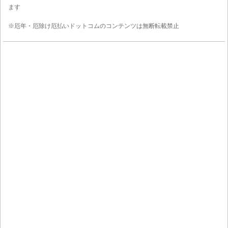
ます
※厄年・厄除け厄払いドットコムのコンテンツは無断転載禁止