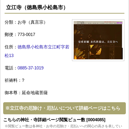
立江寺（徳島県小松島市）
分類：お寺（真言宗）
郵便：773-0017
住所：
徳島県小松島市立江町字若
松13
電話：
0885-37-1019
祈祷料：?
御本尊：延命地蔵菩薩
※
立江寺の厄除け・厄払いについて詳細ページはこちら
こちらの神社・寺詳細ページ閲覧ビュー数 [0004085]
※閲覧ビュー数は各神社・お寺の厄除け・厄払いへの関心の高さを表してい