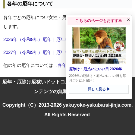
各年の厄年について
各年ごとの厄年につい女性・男性の年齢早見表とともにお伝え
×
こちらのページもおすすめ
します。
2026年（令和8年）厄年｜厄年年齢早見表
2027年（令和9年）厄年｜厄年年齢早見表
他の年の厄年については→
各年厄年一覧
厄除け・厄払いにいい日 2026年
2026年の厄除け・厄払いにいい日を毎
月ごとにお届け！
厄年・厄除け厄祓いドットコムに掲載のテキスト・画像等コ
詳しく見る ▶
ンテンツの無断転載を禁じます
Copyright（C）2013-2026 yakuyoke-yakubarai-jinja.com.
All Rights Reserved.