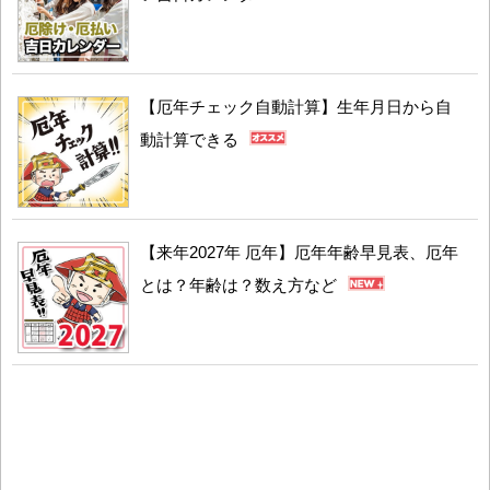
【厄年チェック自動計算】生年月日から自
動計算できる
【来年2027年 厄年】厄年年齢早見表、厄年
とは？年齢は？数え方など