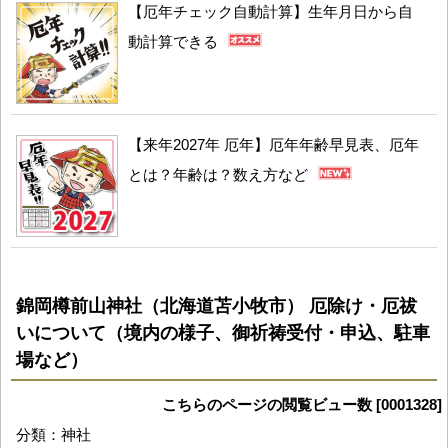
【厄年チェック自動計算】生年月日から自
動計算できる
【来年2027年 厄年】厄年年齢早見表、厄年
とは？年齢は？数え方など
錦岡樽前山神社（北海道苫小牧市） 厄除け・厄祓
いについて（境内の様子、御祈祷受付・申込、駐車
場など）
こちらのページの閲覧ビュー数 [0001328]
分類：神社