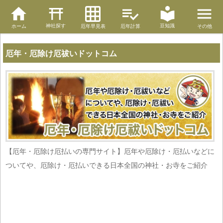
神社探す
豆知識
ホーム
厄年早見表
厄年計算
その他
厄年・厄除け厄祓いドットコム
【厄年・厄除け厄払いの専門サイト】厄年や厄除け・厄払いなどに
ついてや、厄除け・厄払いできる日本全国の神社・お寺をご紹介