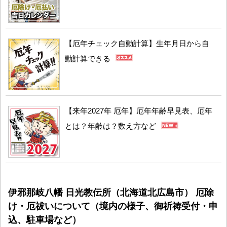
【厄年チェック自動計算】生年月日から自
動計算できる
【来年2027年 厄年】厄年年齢早見表、厄年
とは？年齢は？数え方など
伊邪那岐八幡 日光教伝所（北海道北広島市） 厄除
け・厄祓いについて（境内の様子、御祈祷受付・申
込、駐車場など）