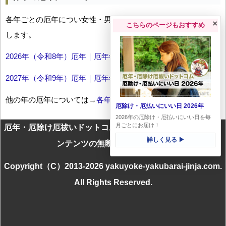
各年ごとの厄年につい女性・男性の年齢早見表とともにお伝え
×
こちらのページもおすすめ
します。
2026年（令和8年）厄年｜厄年年齢早見表
2027年（令和9年）厄年｜厄年年齢早見表
他の年の厄年については→
各年厄年一覧
厄除け・厄払いにいい日 2026年
2026年の厄除け・厄払いにいい日を毎
月ごとにお届け！
厄年・厄除け厄祓いドットコムに掲載のテキスト・画像等コ
詳しく見る ▶
ンテンツの無断転載を禁じます
Copyright（C）2013-2026 yakuyoke-yakubarai-jinja.com.
All Rights Reserved.