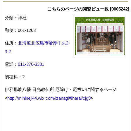
こちらのページの閲覧ビュー数 [0005242]
分類：神社
郵便：061-1268
住所：
北海道北広島市輪厚中央2-
3-2
電話：
011-376-3381
初穂料：?
伊邪那岐八幡 日光教伝所 厄除け・厄祓いに関するページ
<
http://minineji44.wix.com/izanagi#!harai/cjg9
>