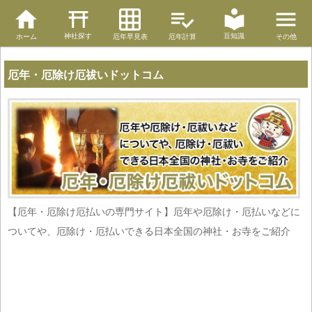
神社探す
豆知識
ホーム
厄年早見表
厄年計算
その他
厄年・厄除け厄祓いドットコム
【厄年・厄除け厄払いの専門サイト】厄年や厄除け・厄払いなどに
ついてや、厄除け・厄払いできる日本全国の神社・お寺をご紹介