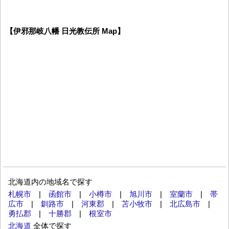
【伊邪那岐八幡 日光教伝所 Map】
北海道内の地域名で探す
札幌市
|
函館市
|
小樽市
|
旭川市
|
室蘭市
|
帯
広市
|
釧路市
|
河東郡
|
苫小牧市
|
北広島市
|
勇払郡
|
十勝郡
|
根室市
北海道
全体で探す