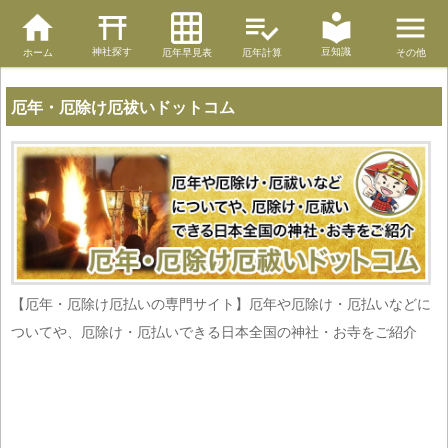
神社探す
豆知識
ホーム
厄年早見表
厄年計算
その他
厄年・厄除け厄祓いドットコム
【厄年・厄除け厄払いの専門サイト】厄年や厄除け・厄払いなどに
ついてや、厄除け・厄払いできる日本全国の神社・お寺をご紹介