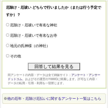
厄除け・厄祓い どちらで行いましたか（または行う予定で
すか）？
厄除け・厄祓いで有名な神社
厄除け・厄祓いで有名なお寺
地元の氏神様（の神社）
その他
同アンケートの内容・データは全て姉妹サイト：
アンケート・アンサー
ドットコム、
およびその運営のYWMOに帰属します。許可なく内容・
データの転用・引用・利用を一切禁じます。
※
他の厄年・厄除け厄払いに関するアンケート一覧はこちら