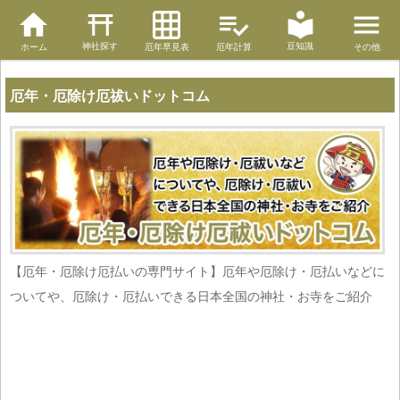
神社探す
豆知識
ホーム
厄年早見表
厄年計算
その他
厄年・厄除け厄祓いドットコム
【厄年・厄除け厄払いの専門サイト】厄年や厄除け・厄払いなどに
ついてや、厄除け・厄払いできる日本全国の神社・お寺をご紹介