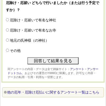
厄除け・厄祓い どちらで行いましたか（または行う予定で
すか）？
厄除け・厄祓いで有名な神社
厄除け・厄祓いで有名なお寺
地元の氏神様（の神社）
その他
同アンケートの内容・データは全て姉妹サイト：
アンケート・アンサー
ドットコム、
およびその運営のYWMOに帰属します。許可なく内容・
データの転用・引用・利用を一切禁じます。
※
他の厄年・厄除け厄払いに関するアンケート一覧はこちら