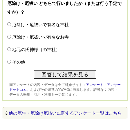
厄除け・厄祓い どちらで行いましたか（または行う予定で
すか）？
厄除け・厄祓いで有名な神社
厄除け・厄祓いで有名なお寺
地元の氏神様（の神社）
その他
同アンケートの内容・データは全て姉妹サイト：
アンケート・アンサー
ドットコム、
およびその運営のYWMOに帰属します。許可なく内容・
データの転用・引用・利用を一切禁じます。
※
他の厄年・厄除け厄払いに関するアンケート一覧はこちら