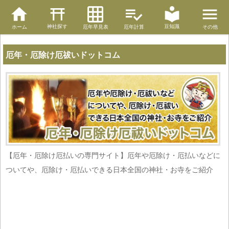
神社探す
豆知識
ホーム
厄年早見表
厄年計算
その他
厄年・厄除け厄祓いドットコム
【厄年・厄除け厄払いの専門サイト】厄年や厄除け・厄払いなどに
ついてや、厄除け・厄払いできる日本全国の神社・お寺をご紹介