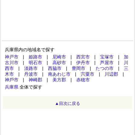
兵庫県内の地域名で探す
神戸市
|
姫路市
|
尼崎市
|
西宮市
|
宝塚市
|
加
古川市
|
明石市
|
高砂市
|
伊丹市
|
芦屋市
|
川
西市
|
淡路市
|
西脇市
|
豊岡市
|
たつの市
|
三
木市
|
丹波市
|
南あわじ市
|
宍粟市
|
川辺郡
|
神⼾市
|
神崎郡
|
美方郡
|
赤穂市
兵庫県
全体で探す
▲目次に戻る