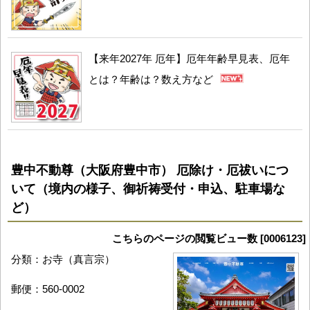
【来年2027年 厄年】厄年年齢早見表、厄年
とは？年齢は？数え方など
豊中不動尊（大阪府豊中市） 厄除け・厄祓いにつ
いて（境内の様子、御祈祷受付・申込、駐車場な
ど）
こちらのページの閲覧ビュー数 [0006123]
分類：お寺（真言宗）
郵便：560-0002