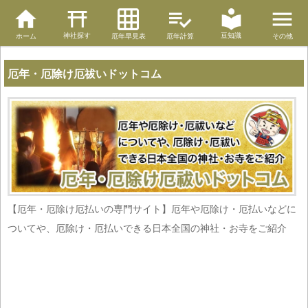
神社探す
豆知識
ホーム
厄年早見表
厄年計算
その他
厄年・厄除け厄祓いドットコム
【厄年・厄除け厄払いの専門サイト】厄年や厄除け・厄払いなどに
ついてや、厄除け・厄払いできる日本全国の神社・お寺をご紹介