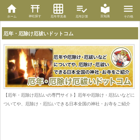
神社探す
豆知識
ホーム
厄年早見表
厄年計算
その他
厄年・厄除け厄祓いドットコム
【厄年・厄除け厄払いの専門サイト】厄年や厄除け・厄払いなどに
ついてや、厄除け・厄払いできる日本全国の神社・お寺をご紹介