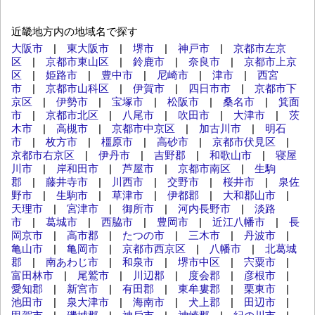
近畿地方内の地域名で探す
大阪市
|
東大阪市
|
堺市
|
神戸市
|
京都市左京
区
|
京都市東山区
|
鈴鹿市
|
奈良市
|
京都市上京
区
|
姫路市
|
豊中市
|
尼崎市
|
津市
|
西宮
市
|
京都市山科区
|
伊賀市
|
四日市市
|
京都市下
京区
|
伊勢市
|
宝塚市
|
松阪市
|
桑名市
|
箕面
市
|
京都市北区
|
八尾市
|
吹田市
|
大津市
|
茨
木市
|
高槻市
|
京都市中京区
|
加古川市
|
明石
市
|
枚方市
|
橿原市
|
高砂市
|
京都市伏見区
|
京都市右京区
|
伊丹市
|
吉野郡
|
和歌山市
|
寝屋
川市
|
岸和田市
|
芦屋市
|
京都市南区
|
生駒
郡
|
藤井寺市
|
川西市
|
交野市
|
桜井市
|
泉佐
野市
|
生駒市
|
草津市
|
伊都郡
|
大和郡山市
|
天理市
|
宮津市
|
御所市
|
河内長野市
|
淡路
市
|
葛城市
|
西脇市
|
豊岡市
|
近江八幡市
|
長
岡京市
|
高市郡
|
たつの市
|
三木市
|
丹波市
|
亀山市
|
亀岡市
|
京都市西京区
|
八幡市
|
北葛城
郡
|
南あわじ市
|
和泉市
|
堺市中区
|
宍粟市
|
富田林市
|
尾鷲市
|
川辺郡
|
度会郡
|
彦根市
|
愛知郡
|
新宮市
|
有田郡
|
東牟婁郡
|
栗東市
|
池田市
|
泉大津市
|
海南市
|
犬上郡
|
田辺市
|