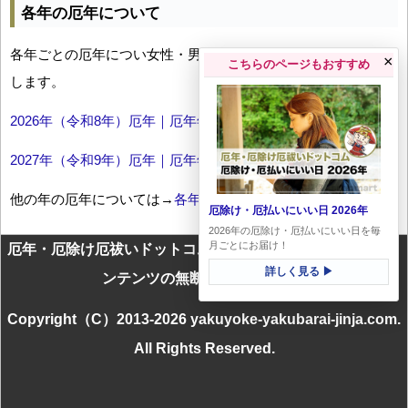
各年の厄年について
各年ごとの厄年につい女性・男性の年齢早見表とともにお伝え
×
こちらのページもおすすめ
します。
2026年（令和8年）厄年｜厄年年齢早見表
2027年（令和9年）厄年｜厄年年齢早見表
他の年の厄年については→
各年厄年一覧
厄除け・厄払いにいい日 2026年
2026年の厄除け・厄払いにいい日を毎
月ごとにお届け！
厄年・厄除け厄祓いドットコムに掲載のテキスト・画像等コ
詳しく見る ▶
ンテンツの無断転載を禁じます
Copyright（C）2013-2026 yakuyoke-yakubarai-jinja.com.
All Rights Reserved.