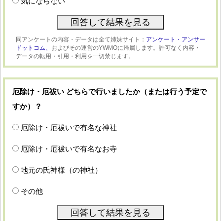
気にならない
同アンケートの内容・データは全て姉妹サイト：
アンケート・アンサー
ドットコム、
およびその運営のYWMOに帰属します。許可なく内容・
データの転用・引用・利用を一切禁じます。
厄除け・厄祓い どちらで行いましたか（または行う予定で
すか）？
厄除け・厄祓いで有名な神社
厄除け・厄祓いで有名なお寺
地元の氏神様（の神社）
その他