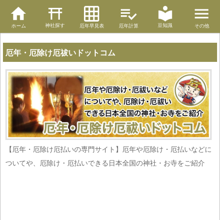
神社探す
豆知識
ホーム
厄年早見表
厄年計算
その他
厄年・厄除け厄祓いドットコム
【厄年・厄除け厄払いの専門サイト】厄年や厄除け・厄払いなどに
ついてや、厄除け・厄払いできる日本全国の神社・お寺をご紹介