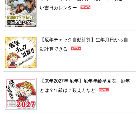
い吉日カレンダー
【厄年チェック自動計算】生年月日から自
動計算できる
【来年2027年 厄年】厄年年齢早見表、厄年
とは？年齢は？数え方など