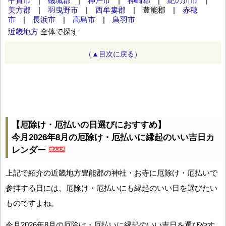
甲賀市
|
磯城郡
|
神⼾市
|
神崎郡
|
紀の川市
|
美方郡
|
羽曳野市
|
西牟婁郡
| 豊能郡 |
赤穂
市
|
長浜市
|
高島市
|
鳥羽市
近畿地方
全体で探す
（▲目次に戻る）
【厄除け・厄払いの日選びにおすすめ】
今月2026年8月の厄除け・厄払いに縁起のいい吉日カ
レンダー
上記で紹介の近畿地方豊能郡の神社・お寺に厄除け・厄払いで
参拝する日には、厄除け・厄払いにも縁起のいい日を選びたい
ものですよね。
今月2026年8月の厄除け・厄払いに縁起のいい吉日を選びやす