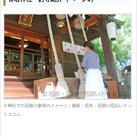
※神社での厄除け参拝のイメージ｜撮影：厄年・厄除け厄払いドッ
トココム