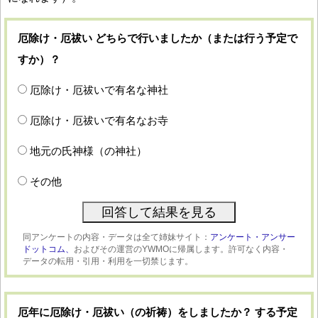
厄除け・厄祓い どちらで行いましたか（または行う予定で
すか）？
厄除け・厄祓いで有名な神社
厄除け・厄祓いで有名なお寺
地元の氏神様（の神社）
その他
同アンケートの内容・データは全て姉妹サイト：
アンケート・アンサー
ドットコム、
およびその運営のYWMOに帰属します。許可なく内容・
データの転用・引用・利用を一切禁じます。
厄年に厄除け・厄祓い（の祈祷）をしましたか？ する予定