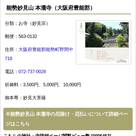
能勢妙見山 本瀧寺（大阪府豊能郡）
分類：お寺（妙見宗）
郵便：563-0132
住所：
大阪府豊能郡能勢町野間中
718
電話：
072-737-0028
祈祷料：3,500円、5,000円、10,000円
御本尊：妙見大菩薩
※
能勢妙見山 本瀧寺の厄除け・厄払いについて詳細ペー
ジはこちら
こちらの神社・寺詳細ページ閲覧ビュー数 [0005453]