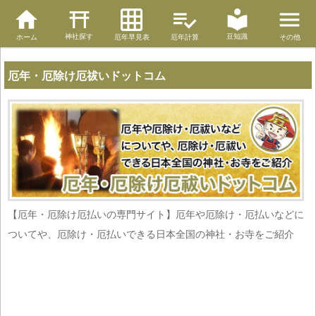
神社探す
豆知識
ホーム
厄年早見表
厄年計算
その他
厄年・厄除け厄祓いドットコム
【厄年・厄除け厄払いの専門サイト】厄年や厄除け・厄払いなどに
ついてや、厄除け・厄払いできる日本全国の神社・お寺をご紹介