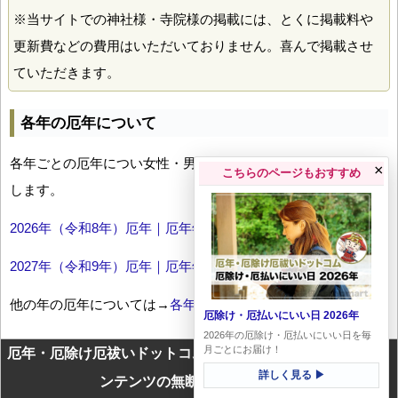
※当サイトでの神社様・寺院様の掲載には、とくに掲載料や
更新費などの費用はいただいておりません。喜んで掲載させ
ていただきます。
各年の厄年について
各年ごとの厄年につい女性・男性の年齢早見表とともにお伝え
×
こちらのページもおすすめ
します。
2026年（令和8年）厄年｜厄年年齢早見表
2027年（令和9年）厄年｜厄年年齢早見表
他の年の厄年については→
各年厄年一覧
厄除け・厄払いにいい日 2026年
2026年の厄除け・厄払いにいい日を毎
月ごとにお届け！
厄年・厄除け厄祓いドットコムに掲載のテキスト・画像等コ
詳しく見る ▶
ンテンツの無断転載を禁じます