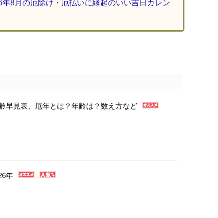
26年8月の厄除け・厄払いに縁起のいい吉日カレン
年年齢早見表、厄年とは？年齢は？数え方など
26年