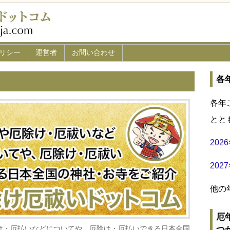
リシー
運営者
お問い合わせ
各
各年
とと
20
20
他の
厄
け・厄払いなどについてや、厄除け・厄払いできる日本全国
つ