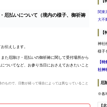
【
関東
・厄払いについて（境内の様子、御祈祷
大不
【
神社
てお伝えします。
様子
、また厄除け・厄払いの御祈祷に関して受付場所から
【特
れについてなど、お参り当日におさえておきたいこと
社神
厄
時のもので、日数が経って場合によっては異なっていること
※各
【北