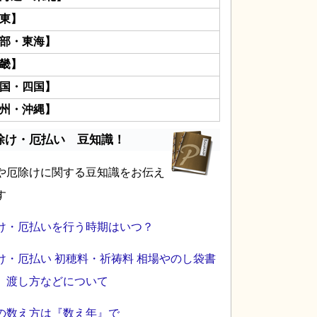
東】
部・東海】
畿】
国・四国】
州・沖縄】
除け・厄払い 豆知識！
や厄除けに関する豆知識をお伝え
す
け・厄払いを行う時期はいつ？
け・厄払い 初穂料・祈祷料 相場やのし袋書
、渡し方などについて
の数え方は『数え年』で