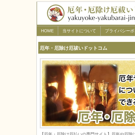
HOME
当サイトについて
プライバシーポ
厄年・厄除け厄祓いドットコム
【厄年・厄除け厄払いの専門サイト】厄年や厄除