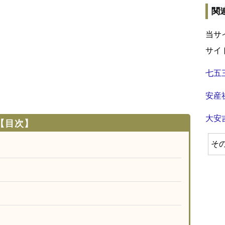
関
当サ
サイ
七五
安産
大安
【目次】
そ