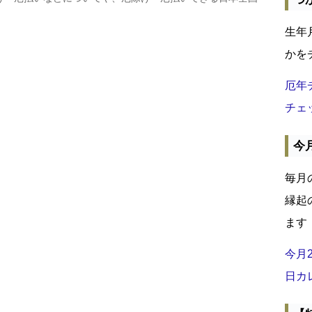
生年
かを
厄年
チェ
今
毎月
縁起
ます
今月
日カ