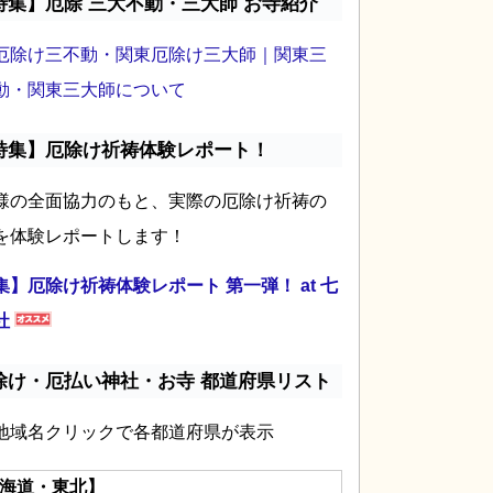
特集】厄除 三大不動・三大師 お寺紹介
厄除け三不動・関東厄除け三大師｜関東三
動・関東三大師について
特集】厄除け祈祷体験レポート！
様の全面協力のもと、実際の厄除け祈祷の
を体験レポートします！
集】厄除け祈祷体験レポート 第一弾！ at 七
社
除け・厄払い神社・お寺 都道府県リスト
地域名クリックで各都道府県が表示
海道・東北】