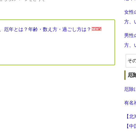
女性
方、
見表、厄年とは？年齢・数え方・過ごし方は？
男性
方、
そ
厄
厄除
有名
【北
【中