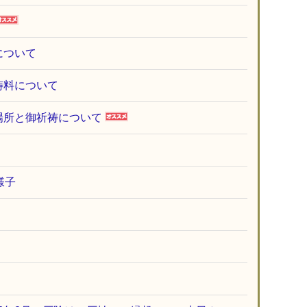
について
祷料について
場所と御祈祷について
様子