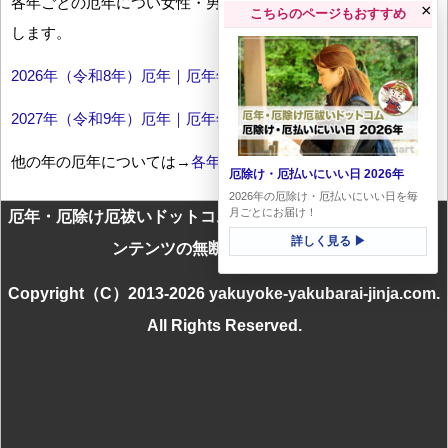
各年ごとの厄年につい女性・男性の年齢早見表とともにお伝え
×
こちらのページもおすすめ
します。
2026年（令和8年）厄年｜厄年年齢早見表
2027年（令和9年）厄年｜厄年年齢早見表
他の年の厄年については→
各年厄年一覧
厄除け・厄払いにいい日 2026年
2026年の厄除け・厄払いにいい日を毎
月ごとにお届け！
厄年・厄除け厄祓いドットコムに掲載のテキスト・画像等コ
詳しく見る ▶
ンテンツの無断転載を禁じます
Copyright（C）2013-2026 yakuyoke-yakubarai-jinja.com.
All Rights Reserved.