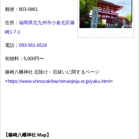
郵便：803-0861
住所：
福岡県北九州市小倉北区篠
崎1-7-1
電話：
093-561-6518
初穂料：5,000円〜
篠崎八幡神社 厄除け・厄祓いに関するページ
<
https://www.shinozakihachimanjinja.or.jp/yaku.html
>
【篠崎八幡神社 Map】