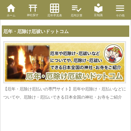
神社探す
豆知識
ホーム
厄年早見表
厄年計算
その他
厄年・厄除け厄祓いドットコム
【厄年・厄除け厄払いの専門サイト】厄年や厄除け・厄払いなどに
ついてや、厄除け・厄払いできる日本全国の神社・お寺をご紹介