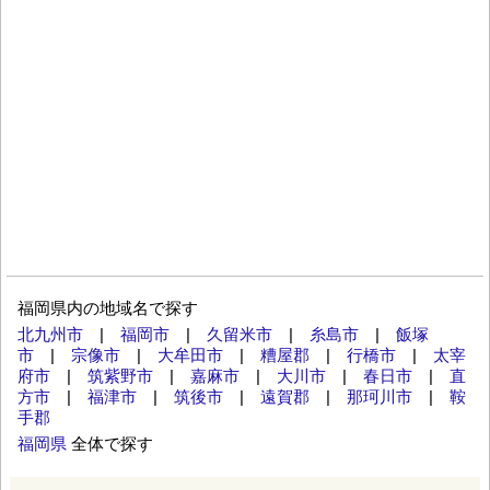
福岡県内の地域名で探す
北九州市
|
福岡市
|
久留米市
|
糸島市
|
飯塚
市
|
宗像市
|
大牟田市
|
糟屋郡
|
行橋市
|
太宰
府市
|
筑紫野市
|
嘉麻市
|
大川市
|
春日市
|
直
方市
|
福津市
|
筑後市
|
遠賀郡
|
那珂川市
|
鞍
手郡
福岡県
全体で探す