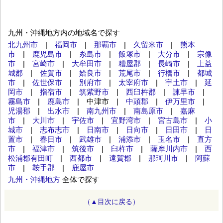
九州・沖縄地方内の地域名で探す
北九州市
|
福岡市
|
那覇市
|
久留米市
|
熊本
市
|
鹿児島市
|
糸島市
|
飯塚市
|
大分市
|
宗像
市
|
宮崎市
|
大牟田市
|
糟屋郡
|
長崎市
|
上益
城郡
|
佐賀市
|
姶良市
|
荒尾市
|
行橋市
|
都城
市
|
佐世保市
|
別府市
|
太宰府市
|
宇土市
|
延
岡市
|
指宿市
|
筑紫野市
|
西臼杵郡
|
諫早市
|
霧島市
|
鹿島市
| 中津市 |
中頭郡
|
伊万里市
|
児湯郡
|
出水市
|
南九州市
|
南島原市
|
嘉麻
市
|
大川市
|
宇佐市
|
宜野湾市
|
宮古島市
|
小
城市
|
志布志市
|
日南市
|
日向市
|
日田市
|
日
置市
|
春日市
|
武雄市
|
浦添市
|
玉名市
|
直方
市
|
福津市
|
筑後市
|
臼杵市
|
薩摩川内市
|
西
松浦郡有田町
|
西都市
|
遠賀郡
|
那珂川市
|
阿蘇
市
|
鞍手郡
|
鹿屋市
九州・沖縄地方
全体で探す
（▲目次に戻る）