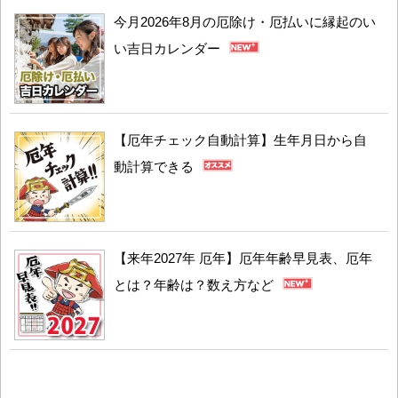
今月2026年8月の厄除け・厄払いに縁起のい
い吉日カレンダー
【厄年チェック自動計算】生年月日から自
動計算できる
【来年2027年 厄年】厄年年齢早見表、厄年
とは？年齢は？数え方など