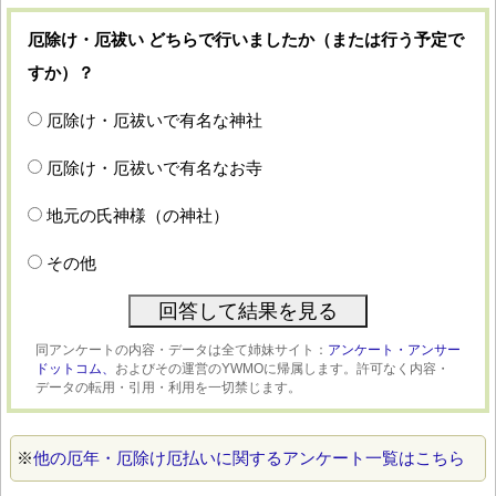
厄除け・厄祓い どちらで行いましたか（または行う予定で
すか）？
厄除け・厄祓いで有名な神社
厄除け・厄祓いで有名なお寺
地元の氏神様（の神社）
その他
同アンケートの内容・データは全て姉妹サイト：
アンケート・アンサー
ドットコム、
およびその運営のYWMOに帰属します。許可なく内容・
データの転用・引用・利用を一切禁じます。
※
他の厄年・厄除け厄払いに関するアンケート一覧はこちら