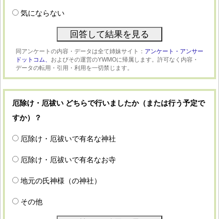
気にならない
同アンケートの内容・データは全て姉妹サイト：
アンケート・アンサー
ドットコム、
およびその運営のYWMOに帰属します。許可なく内容・
データの転用・引用・利用を一切禁じます。
厄除け・厄祓い どちらで行いましたか（または行う予定で
すか）？
厄除け・厄祓いで有名な神社
厄除け・厄祓いで有名なお寺
地元の氏神様（の神社）
その他