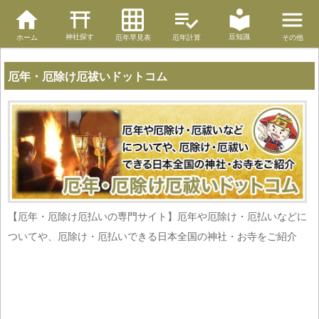
神社探す
豆知識
ホーム
厄年早見表
厄年計算
その他
厄年・厄除け厄祓いドットコム
【厄年・厄除け厄払いの専門サイト】厄年や厄除け・厄払いなどに
ついてや、厄除け・厄払いできる日本全国の神社・お寺をご紹介