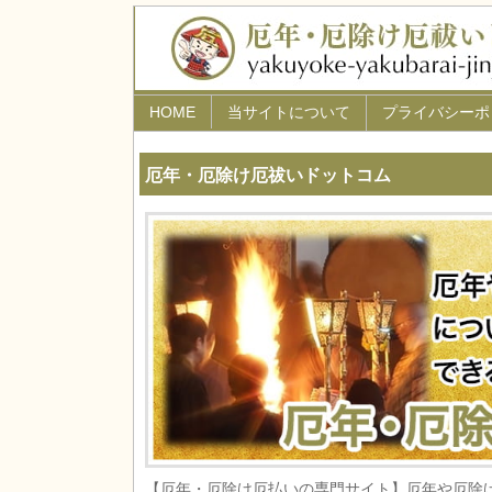
HOME
当サイトについて
プライバシーポ
厄年・厄除け厄祓いドットコム
【厄年・厄除け厄払いの専門サイト】厄年や厄除