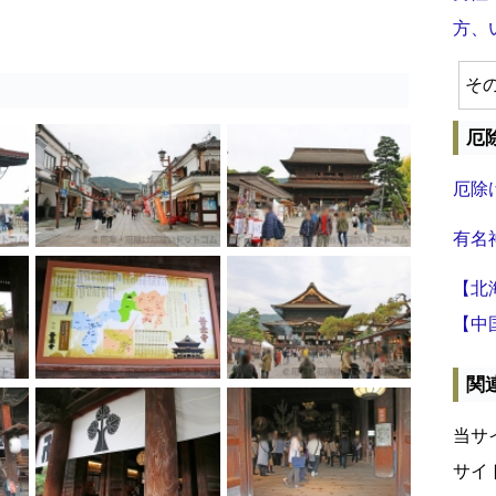
方、
そ
厄
厄除
有名
【北
【中
関
当サ
サイ