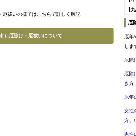
【九
・厄祓いの様子はこちらで詳しく解説
厄
市）厄除け・厄祓いについて
厄年
しま
厄除
厄除
き方
厄年
女性
方、
男性