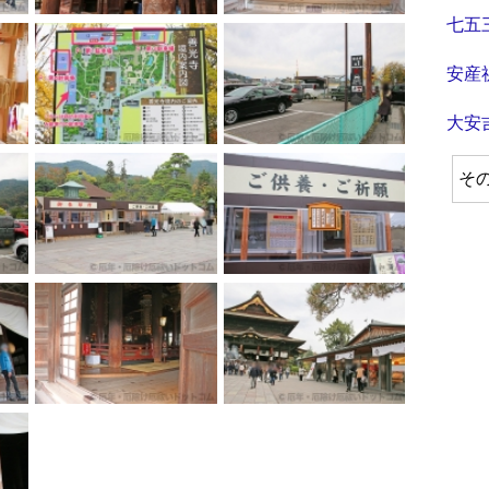
七五
安産
大安
そ