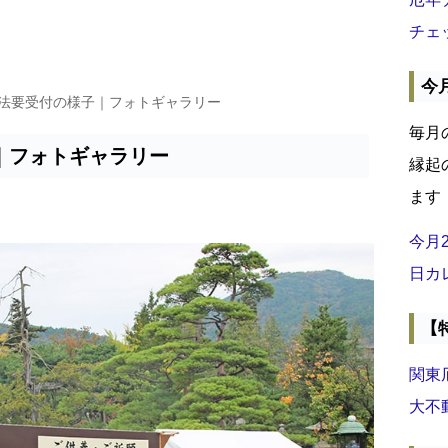
チェ
今
・法要受付の様子｜フォトギャラリー
毎月
｜フォトギャラリー
縁起
ます
今月
日カ
【
関東
大不