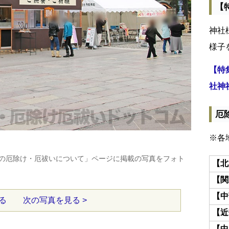
【
神社
様子
【特
社神
厄
※各
の厄除け・厄祓いについて」ページに掲載の写真をフォト
【北
【関
【中
る
次の写真を見る >
【近
【中