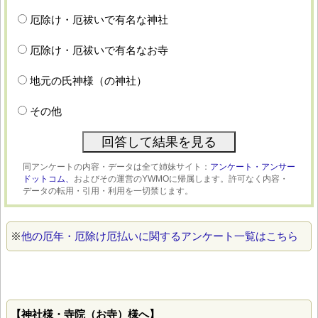
厄除け・厄祓いで有名な神社
厄除け・厄祓いで有名なお寺
地元の氏神様（の神社）
その他
同アンケートの内容・データは全て姉妹サイト：
アンケート・アンサー
ドットコム、
およびその運営のYWMOに帰属します。許可なく内容・
データの転用・引用・利用を一切禁じます。
※
他の厄年・厄除け厄払いに関するアンケート一覧はこちら
【神社様・寺院（お寺）様へ】