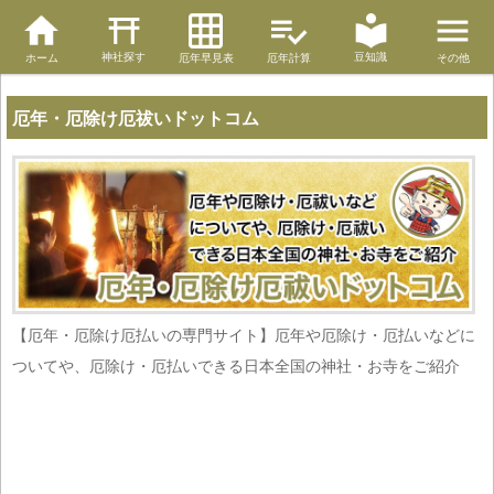
神社探す
豆知識
ホーム
厄年早見表
厄年計算
その他
厄年・厄除け厄祓いドットコム
【厄年・厄除け厄払いの専門サイト】厄年や厄除け・厄払いなどに
ついてや、厄除け・厄払いできる日本全国の神社・お寺をご紹介