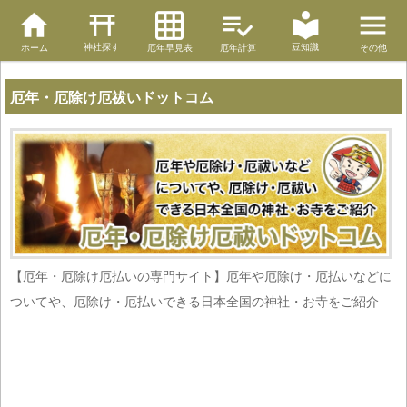
神社探す
豆知識
ホーム
厄年早見表
厄年計算
その他
厄年・厄除け厄祓いドットコム
【厄年・厄除け厄払いの専門サイト】厄年や厄除け・厄払いなどに
ついてや、厄除け・厄払いできる日本全国の神社・お寺をご紹介