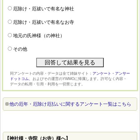
厄除け・厄祓いで有名な神社
厄除け・厄祓いで有名なお寺
地元の氏神様（の神社）
その他
同アンケートの内容・データは全て姉妹サイト：
アンケート・アンサー
ドットコム、
およびその運営のYWMOに帰属します。許可なく内容・
データの転用・引用・利用を一切禁じます。
※
他の厄年・厄除け厄払いに関するアンケート一覧はこちら
【神社様・寺院（お寺）様へ】