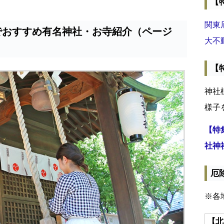
【
関東
でおすすめ有名神社・お寺紹介（ページ
大不
【
神社
様子
【特
社神
厄
※各
【北