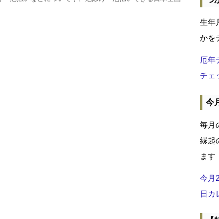
生年
かを
厄年
チェ
今
毎月
縁起
ます
今月
日カ