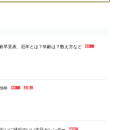
年年齢早見表、厄年とは？年齢は？数え方など
26年
・厄払いに縁起のいい吉日カレンダー