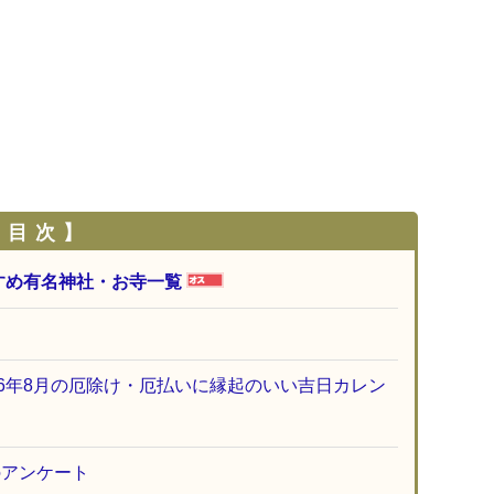
 目 次 】
すめ有名神社・お寺一覧
26年8月の厄除け・厄払いに縁起のいい吉日カレン
のアンケート