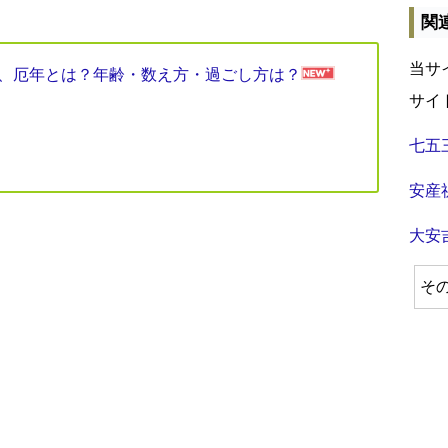
関
当サ
見表、厄年とは？年齢・数え方・過ごし方は？
サイ
七五
安産
大安
そ