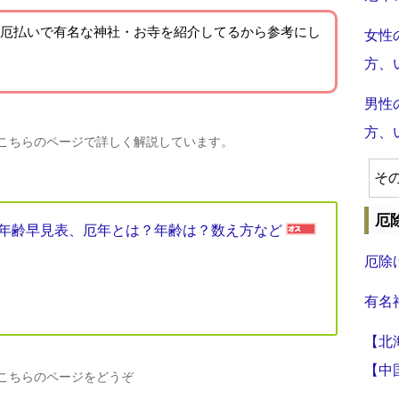
厄払いで有名な神社・お寺を紹介
してるから参考にし
女性
方、
男性
方、
、こちらのページで詳しく解説しています。
そ
厄
厄年年齢早見表、厄年とは？年齢は？数え方など
厄除
有名
【北
【中
、こちらのページをどうぞ