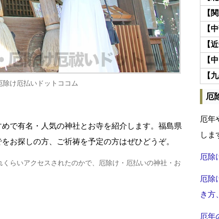
【関
【中
【近
【中
【九
厄除け厄払いドットココム
厄
厄年
すめで有名・人気の神社とお寺を紹介します。福島県
しま
でをお探しの方、ご祈祷を予定の方はぜひどうぞ。
厄除
れくらいアクセスされたのかで、厄除け・厄払いの神社・お
厄除
き方
厄年