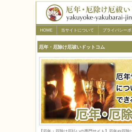
HOME
当サイトについて
プライバシーポ
厄年・厄除け厄祓いドットコム
【厄年・厄除け厄払いの専門サイト】厄年や厄除