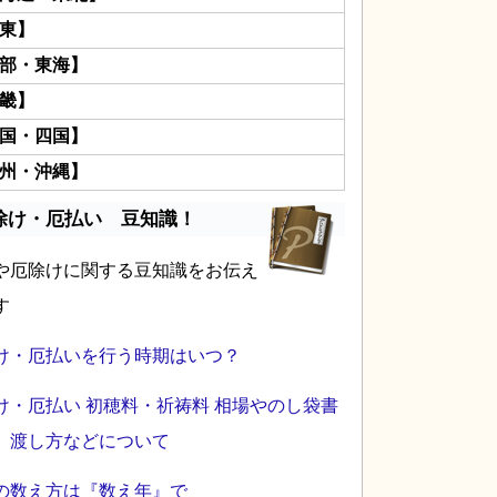
東】
部・東海】
畿】
国・四国】
州・沖縄】
除け・厄払い 豆知識！
や厄除けに関する豆知識をお伝え
す
け・厄払いを行う時期はいつ？
け・厄払い 初穂料・祈祷料 相場やのし袋書
、渡し方などについて
の数え方は『数え年』で