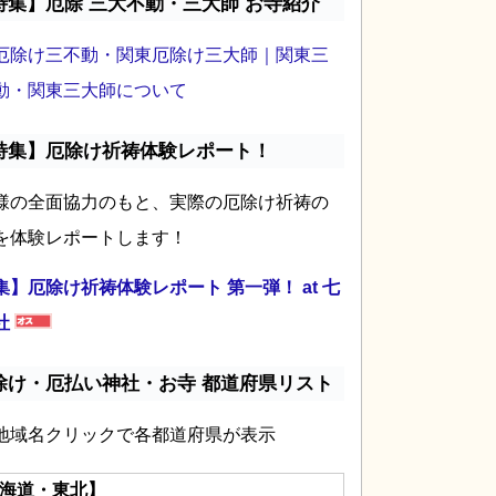
特集】厄除 三大不動・三大師 お寺紹介
厄除け三不動・関東厄除け三大師｜関東三
動・関東三大師について
特集】厄除け祈祷体験レポート！
様の全面協力のもと、実際の厄除け祈祷の
を体験レポートします！
集】厄除け祈祷体験レポート 第一弾！ at 七
社
除け・厄払い神社・お寺 都道府県リスト
地域名クリックで各都道府県が表示
海道・東北】