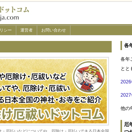
リシー
運営者
お問い合わせ
各
各年
とと
20
20
他の
厄
け・厄払いなどについてや、厄除け・厄払いできる日本全国
つ