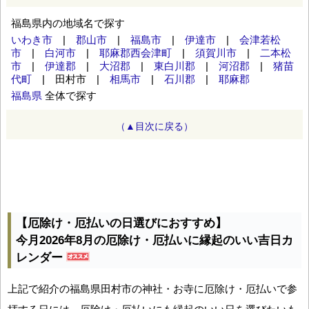
福島県内の地域名で探す
いわき市
|
郡山市
|
福島市
|
伊達市
|
会津若松
市
|
白河市
|
耶麻郡西会津町
|
須賀川市
|
二本松
市
|
伊達郡
|
大沼郡
|
東白川郡
|
河沼郡
|
猪苗
代町
| 田村市 |
相馬市
|
石川郡
|
耶麻郡
福島県
全体で探す
（▲目次に戻る）
【厄除け・厄払いの日選びにおすすめ】
今月2026年8月の厄除け・厄払いに縁起のいい吉日カ
レンダー
上記で紹介の福島県田村市の神社・お寺に厄除け・厄払いで参