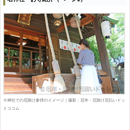
※神社での厄除け参拝のイメージ｜撮影：厄年・厄除け厄払いドッ
トココム