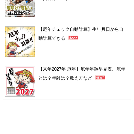
【厄年チェック自動計算】生年月日から自
動計算できる
【来年2027年 厄年】厄年年齢早見表、厄年
とは？年齢は？数え方など