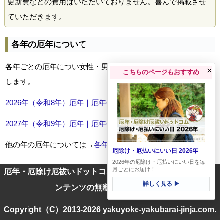
更新費などの費用はいただいておりません。喜んで掲載させ
ていただきます。
各年の厄年について
各年ごとの厄年につい女性・男性の年齢早見表とともにお伝え
×
こちらのページもおすすめ
します。
2026年（令和8年）厄年｜厄年年齢早見表
2027年（令和9年）厄年｜厄年年齢早見表
他の年の厄年については→
各年厄年一覧
厄除け・厄払いにいい日 2026年
2026年の厄除け・厄払いにいい日を毎
月ごとにお届け！
厄年・厄除け厄祓いドットコムに掲載のテキスト・画像等コ
詳しく見る ▶
ンテンツの無断転載を禁じます
Copyright（C）2013-2026 yakuyoke-yakubarai-jinja.com.