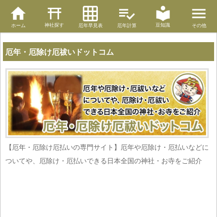
神社探す
豆知識
ホーム
厄年早見表
厄年計算
その他
厄年・厄除け厄祓いドットコム
【厄年・厄除け厄払いの専門サイト】厄年や厄除け・厄払いなどに
ついてや、厄除け・厄払いできる日本全国の神社・お寺をご紹介