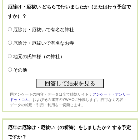
厄除け・厄祓い どちらで行いましたか（または行う予定で
すか）？
厄除け・厄祓いで有名な神社
厄除け・厄祓いで有名なお寺
地元の氏神様（の神社）
その他
同アンケートの内容・データは全て姉妹サイト：
アンケート・アンサー
ドットコム、
およびその運営のYWMOに帰属します。許可なく内容・
データの転用・引用・利用を一切禁じます。
厄年に厄除け・厄祓い（の祈祷）をしましたか？ する予定
ですか？