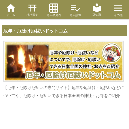
神社探す
豆知識
ホーム
厄年早見表
厄年計算
その他
厄年・厄除け厄祓いドットコム
【厄年・厄除け厄払いの専門サイト】厄年や厄除け・厄払いなどに
ついてや、厄除け・厄払いできる日本全国の神社・お寺をご紹介