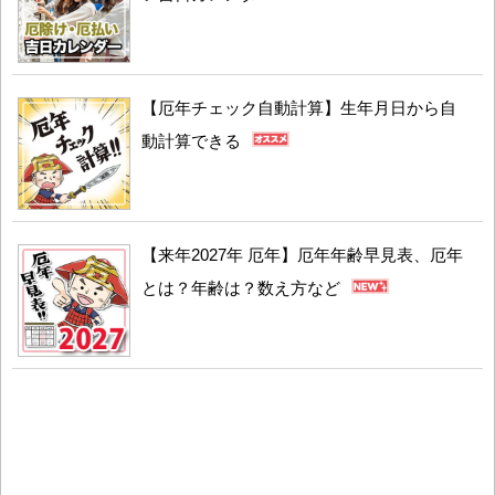
【厄年チェック自動計算】生年月日から自
動計算できる
【来年2027年 厄年】厄年年齢早見表、厄年
とは？年齢は？数え方など