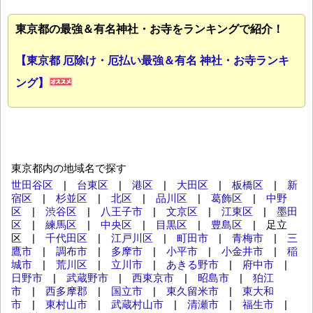
東京都の最強＆有名神社・お寺をランキングで紹介！
【東京都 厄除け・厄払い最強＆有名 神社・お寺ランキ
ング】
東京都内の地域名で探す
世田谷区
|
台東区
|
港区
|
大田区
|
板橋区
|
新
宿区
|
杉並区
|
北区
|
品川区
|
葛飾区
|
中野
区
|
渋谷区
|
八王子市
|
文京区
|
江東区
|
墨田
区
|
練馬区
|
中央区
|
目黒区
|
豊島区
| 足立
区 |
千代田区
|
江戸川区
|
町田市
|
青梅市
|
三
鷹市
|
調布市
|
多摩市
|
小平市
|
小金井市
|
稲
城市
|
荒川区
|
立川市
|
あきる野市
|
府中市
|
日野市
|
武蔵野市
|
西東京市
|
昭島市
|
狛江
市
|
西多摩郡
|
国立市
|
東久留米市
|
東大和
市
|
東村山市
|
武蔵村山市
|
清瀬市
|
福生市
|