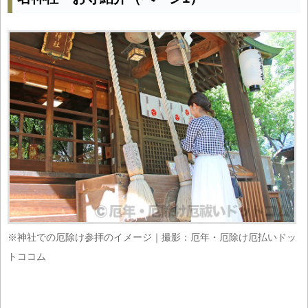
※神社での厄除け参拝のイメージ｜撮影：厄年・厄除け厄払いドッ
トココム