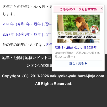
各年ごとの厄年につい女性・男性の年齢早見表とともにお伝え
×
こちらのページもおすすめ
します。
2026年（令和8年）厄年｜厄年年齢早見表
2027年（令和9年）厄年｜厄年年齢早見表
他の年の厄年については→
各年厄年一覧
厄除け・厄払いにいい日 2026年
2026年の厄除け・厄払いにいい日を毎
月ごとにお届け！
厄年・厄除け厄祓いドットコムに掲載のテキスト・画像等コ
詳しく見る ▶
ンテンツの無断転載を禁じます
Copyright（C）2013-2026 yakuyoke-yakubarai-jinja.com.
All Rights Reserved.