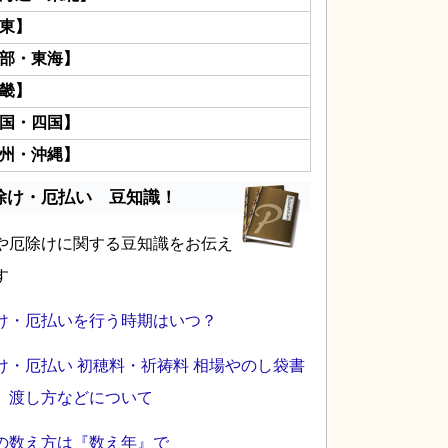
東】
部・東海】
畿】
国・四国】
州・沖縄】
除け・厄払い 豆知識！
や厄除けに関する豆知識をお伝え
す
け・厄払いを行う時期はいつ？
け・厄払い 初穂料・祈祷料 相場やのし袋書
、渡し方などについて
の数え方は『数え年』で