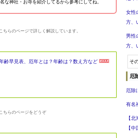
名な神社・お寺を紹介
してるから参考にしてね。
女性
方、
、こちらのページで詳しく解説しています。
男性
方、
厄年年齢早見表、厄年とは？年齢は？数え方など
そ
厄
厄除
有名
、こちらのページをどうぞ
【北
【中