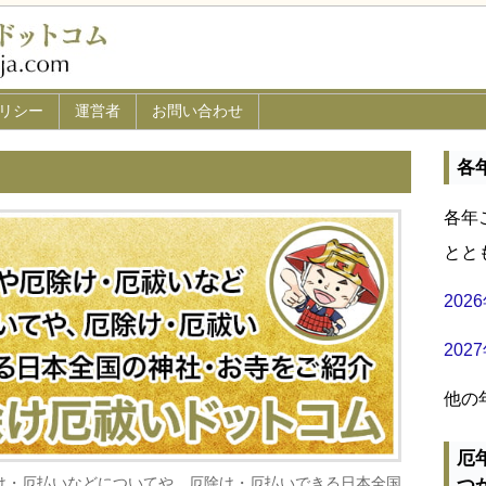
リシー
運営者
お問い合わせ
各
各年
とと
20
20
他の
厄
け・厄払いなどについてや、厄除け・厄払いできる日本全国
つ