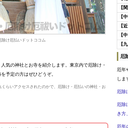
【関
【中
【近
【中
厄除け厄払いドットココム
【九
厄
・人気の神社とお寺を紹介します。東京内で厄除け・
厄年
祷を予定の方はぜひどうぞ。
しま
れくらいアクセスされたのかで、厄除け・厄払いの神社・お
厄除
厄除
き方
厄年