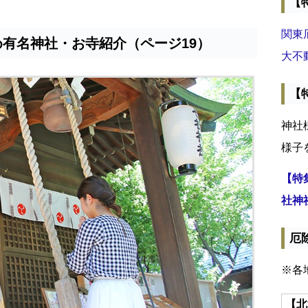
【
関東
め有名神社・お寺紹介（ページ19）
大不
【
神社
様子
【特
社神
厄
※各
【北