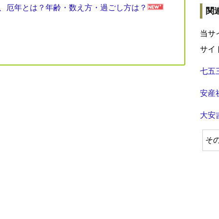
見表、厄年とは？年齢・数え方・過ごし方は？
関
当サ
サイ
七五
安産
大安
そ