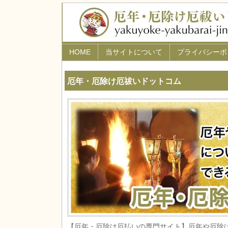
HOME
当サイトについて
プライバシーポ
厄年・厄除け厄祓いドットコム
【厄年・厄除け厄払いの専門サイト】厄年や厄除