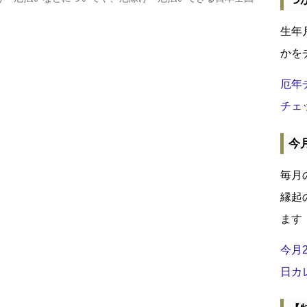
生年
かを
厄年
チェ
今
毎月
縁起
ます
今月
日カ