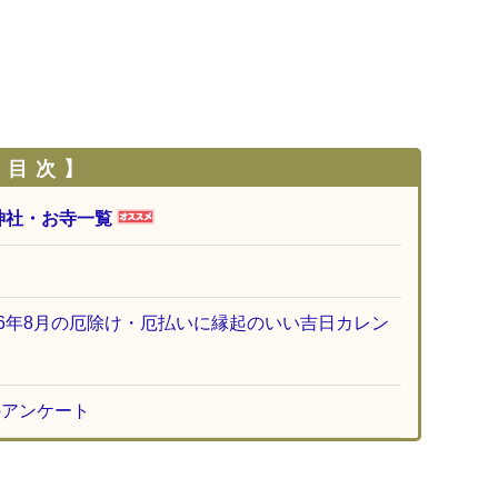
 目 次 】
神社・お寺一覧
26年8月の厄除け・厄払いに縁起のいい吉日カレン
のアンケート