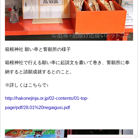
箱根神社 願い串と誓願所の様子
箱根神社で行える願い串に起請文を書いて巻き、誓願所に奉
納すると請願成就するとのこと。
※詳しくはこちらで↓
http://hakonejinja.or.jp/02-contents/01-top-
page/pdf/28.01%20negaigusi.pdf