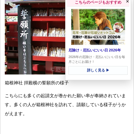
×
こちらのページもおすすめ
厄除け・厄払いにいい日 2026年
2026年の厄除け・厄払いにいい日を毎
月ごとにお届け！
詳しく見る ▶
箱根神社 拝殿横の誓願所の様子
こちらにも多くの起請文が巻かれた願い串が奉納されていま
す。多くの人が箱根神社を訪れて、請願している様子がうか
がえます。