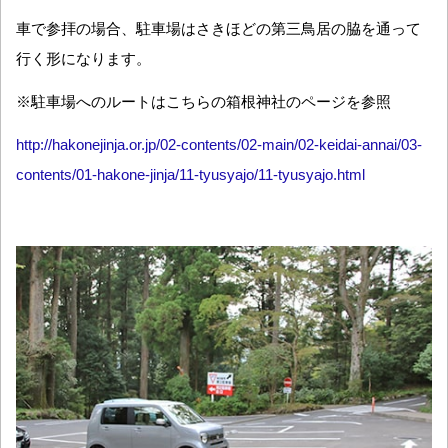
車で参拝の場合、駐車場はさきほどの第三鳥居の脇を通って
行く形になります。
※駐車場へのルートはこちらの箱根神社のページを参照
http://hakonejinja.or.jp/02-contents/02-main/02-keidai-annai/03-
contents/01-hakone-jinja/11-tyusyajo/11-tyusyajo.html