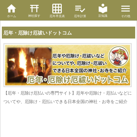
神社探す
豆知識
ホーム
厄年早見表
厄年計算
その他
厄年・厄除け厄祓いドットコム
【厄年・厄除け厄払いの専門サイト】厄年や厄除け・厄払いなどに
ついてや、厄除け・厄払いできる日本全国の神社・お寺をご紹介