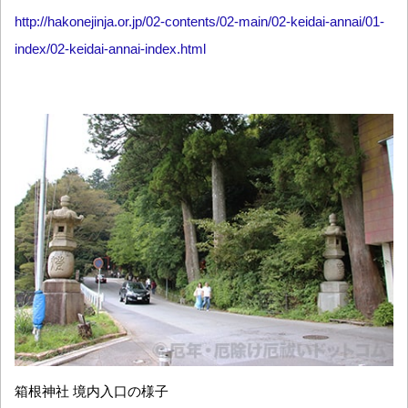
http://hakonejinja.or.jp/02-contents/02-main/02-keidai-annai/01-
index/02-keidai-annai-index.html
箱根神社 境内入口の様子