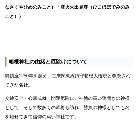
なさくやひめのみこと）・彦火火出見尊（ひこほほでみのみ
こと））
箱根神社の由緒と厄除けについて
御鎮座1250年を超え、古来関東総鎮守箱根大権現と尊崇され
てきた名社。
交通安全・心願成就・開運厄除にご神徳の高い運開きの神様
として、そして数多くの武将も訪れ、勝負の神様としても名
を馳せてきて信仰の篤い神社です。