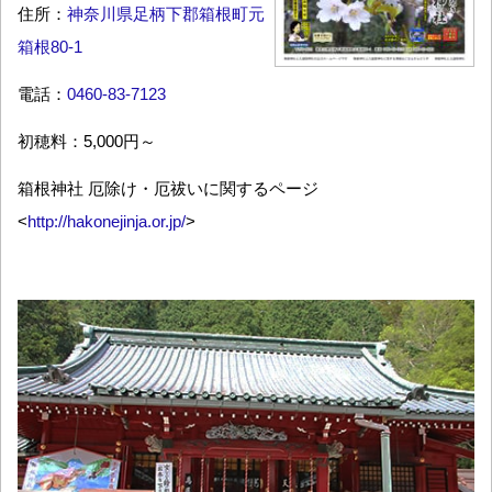
住所：
神奈川県足柄下郡箱根町元
箱根80-1
電話：
0460-83-7123
初穂料：5,000円～
箱根神社 厄除け・厄祓いに関するページ
<
http://hakonejinja.or.jp/
>