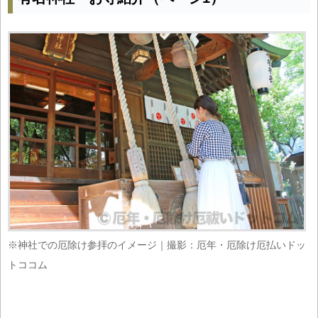
※神社での厄除け参拝のイメージ｜撮影：厄年・厄除け厄払いドッ
トココム