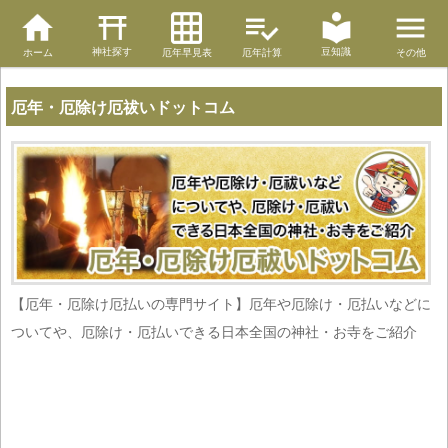
神社探す
豆知識
ホーム
厄年早見表
厄年計算
その他
厄年・厄除け厄祓いドットコム
【厄年・厄除け厄払いの専門サイト】厄年や厄除け・厄払いなどに
ついてや、厄除け・厄払いできる日本全国の神社・お寺をご紹介