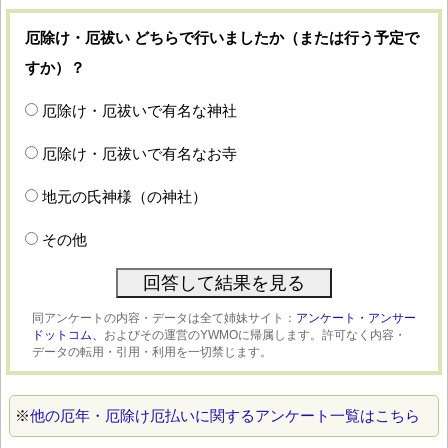
厄除け・厄祓い どちらで行いましたか（または行う予定で
すか）？
厄除け・厄祓いで有名な神社
厄除け・厄祓いで有名なお寺
地元の氏神様（の神社）
その他
同アンケートの内容・データは全て姉妹サイト：
アンケート・アンサー
ドットコム、
およびその運営のYWMOに帰属します。許可なく内容・
データの転用・引用・利用を一切禁じます。
※
他の厄年・厄除け厄払いに関するアンケート一覧はこちら