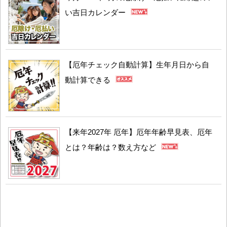
い吉日カレンダー
【厄年チェック自動計算】生年月日から自
動計算できる
【来年2027年 厄年】厄年年齢早見表、厄年
とは？年齢は？数え方など