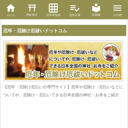
神社探す
豆知識
ホーム
厄年早見表
厄年計算
その他
厄年・厄除け厄祓いドットコム
【厄年・厄除け厄払いの専門サイト】厄年や厄除け・厄払いなどに
ついてや、厄除け・厄払いできる日本全国の神社・お寺をご紹介