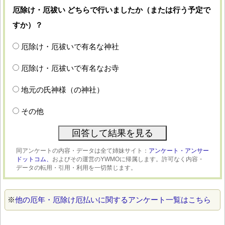
厄除け・厄祓い どちらで行いましたか（または行う予定で
すか）？
厄除け・厄祓いで有名な神社
厄除け・厄祓いで有名なお寺
地元の氏神様（の神社）
その他
同アンケートの内容・データは全て姉妹サイト：
アンケート・アンサー
ドットコム、
およびその運営のYWMOに帰属します。許可なく内容・
データの転用・引用・利用を一切禁じます。
※
他の厄年・厄除け厄払いに関するアンケート一覧はこちら