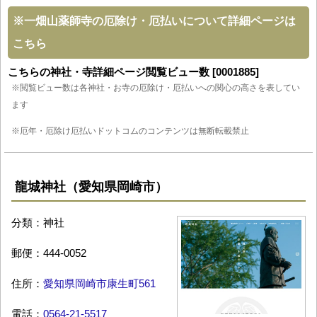
※
一畑山薬師寺の厄除け・厄払いについて詳細ページは
こちら
こちらの神社・寺詳細ページ閲覧ビュー数 [0001885]
※閲覧ビュー数は各神社・お寺の厄除け・厄払いへの関心の高さを表してい
ます
※厄年・厄除け厄払いドットコムのコンテンツは無断転載禁止
龍城神社（愛知県岡崎市）
分類：神社
郵便：444-0052
住所：
愛知県岡崎市康生町561
電話：
0564-21-5517