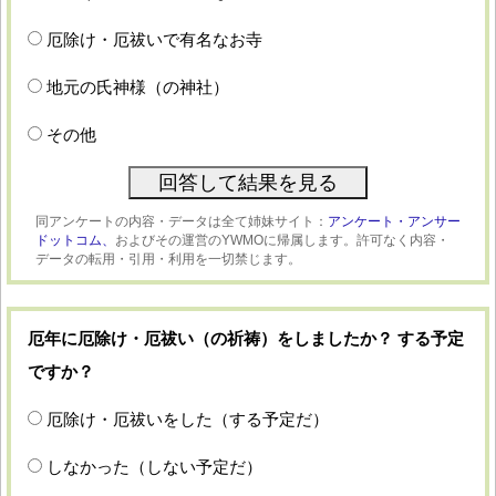
厄除け・厄祓いで有名なお寺
地元の氏神様（の神社）
その他
同アンケートの内容・データは全て姉妹サイト：
アンケート・アンサー
ドットコム、
およびその運営のYWMOに帰属します。許可なく内容・
データの転用・引用・利用を一切禁じます。
厄年に厄除け・厄祓い（の祈祷）をしましたか？ する予定
ですか？
厄除け・厄祓いをした（する予定だ）
しなかった（しない予定だ）