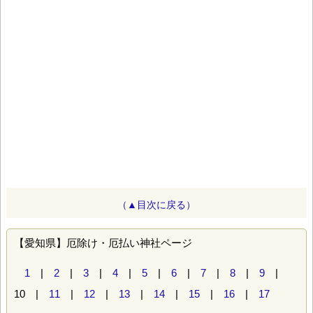
（▲目次に戻る）
【愛知県】厄除け・厄払い神社ページ
1
|
2
|
3
|
4
|
5
|
6
|
7
|
8
|
9
|
10 |
11
|
12
|
13
|
14
|
15
|
16
|
17