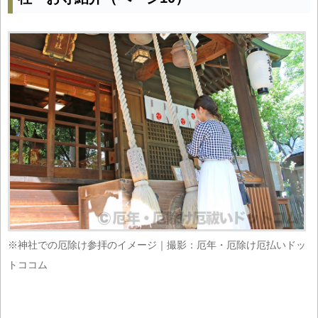
※神社での厄除け参拝のイメージ｜撮影：厄年・厄除け厄払いドッ
トココム