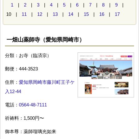
1
|
2
|
3
|
4
|
5
|
6
|
7
|
8
|
9
|
10 |
11
|
12
|
13
|
14
|
15
|
16
|
17
一畑山薬師寺（愛知県岡崎市）
分類：お寺（臨済宗）
郵便：444-3523
住所：
愛知県岡崎市藤川町王子ケ
入12-44
電話：
0564-48-7111
祈祷料：1,500円〜
御本尊：薬師瑠璃光如来