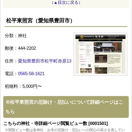
（▲目次に戻る）
松平東照宮（愛知県豊田市）
分類：神社
郵便：444-2202
住所：
愛知県豊田市松平町赤原13
電話：
0565-58-1621
初穂料：5,000円〜
※
松平東照宮の厄除け・厄払いについて詳細ページはこ
ちら
こちらの神社・寺詳細ページ閲覧ビュー数 [0001501]
※閲覧ビュー数は各神社・お寺の厄除け・厄払いへの関心の高さを表してい