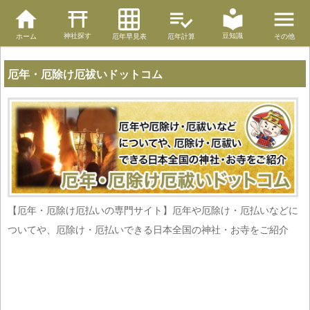
神社探す
豆知識
ホーム
厄年早見表
厄年計算
その他
厄年・厄除け厄祓いドットコム
【厄年・厄除け厄払いの専門サイト】厄年や厄除け・厄払いなどに
ついてや、厄除け・厄払いできる日本全国の神社・お寺をご紹介