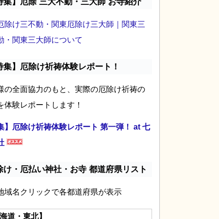
特集】厄除 三大不動・三大師 お寺紹介
厄除け三不動・関東厄除け三大師｜関東三
動・関東三大師について
特集】厄除け祈祷体験レポート！
様の全面協力のもと、実際の厄除け祈祷の
を体験レポートします！
集】厄除け祈祷体験レポート 第一弾！ at 七
社
除け・厄払い神社・お寺 都道府県リスト
地域名クリックで各都道府県が表示
海道・東北】