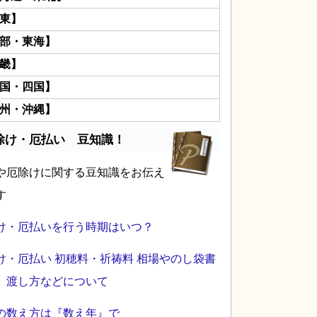
東】
部・東海】
畿】
国・四国】
州・沖縄】
除け・厄払い 豆知識！
や厄除けに関する豆知識をお伝え
す
け・厄払いを行う時期はいつ？
け・厄払い 初穂料・祈祷料 相場やのし袋書
、渡し方などについて
の数え方は『数え年』で