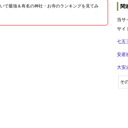
いで最強＆有名の神社・お寺のランキングを見てみ
関
当サ
サイ
七五
安産
大安
そ