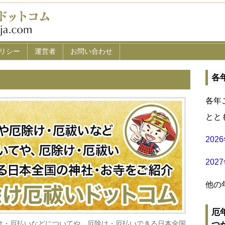
リシー
運営者
お問い合わせ
各
各年
とと
20
20
他の
厄
け・厄払いなどについてや、厄除け・厄払いできる日本全国
つ