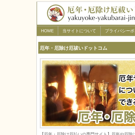
HOME
当サイトについて
プライバシーポ
厄年・厄除け厄祓いドットコム
【厄年・厄除け厄払いの専門サイト】厄年や厄除