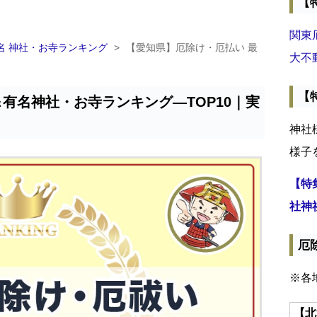
【
関東
名 神社・お寺ランキング
>
【愛知県】厄除け・厄払い 最
大不
【
有名神社・お寺ランキング―TOP10｜実
神社
様子
【特
社神
厄
※各
【北