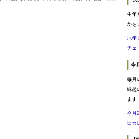
生年
かを
厄年
チェ
今
毎月
縁起
ます
今月
日カ