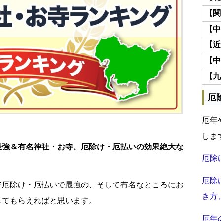
【関
【中
【近
【中
【九
厄
厄年
しま
最強＆有名神社・お寺、厄除け・厄払いの効果絶大な
厄除
。
厄除
で厄除け・厄払いで最強の、そして有名なところにお
き方
してもらえればと思います。
厄年