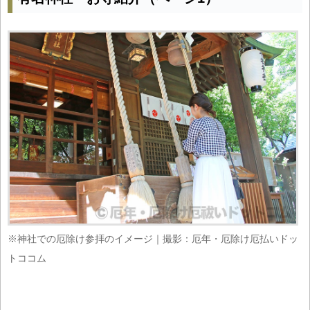
※神社での厄除け参拝のイメージ｜撮影：厄年・厄除け厄払いドッ
トココム