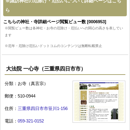
※
諏訪神社の厄除け・厄払いについて詳細ページはこち
ら
こちらの神社・寺詳細ページ閲覧ビュー数 [0006953]
※閲覧ビュー数は各神社・お寺の厄除け・厄払いへの関心の高さを表してい
ます
※厄年・厄除け厄払いドットコムのコンテンツは無断転載禁止
大法院 一心寺（三重県四日市市）
分類：お寺（真言宗）
郵便：510-0944
住所：
三重県四日市市笹川1-156
電話：
059-321-0152