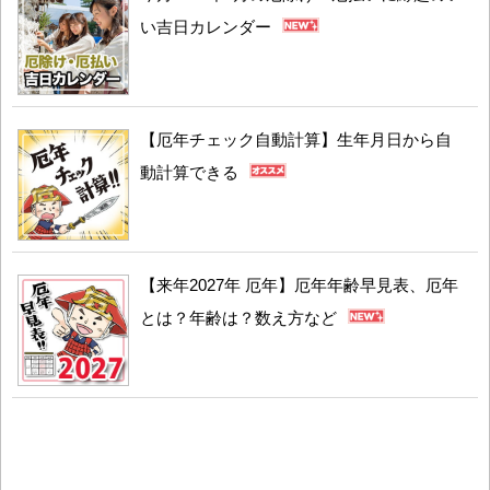
い吉日カレンダー
【厄年チェック自動計算】生年月日から自
動計算できる
【来年2027年 厄年】厄年年齢早見表、厄年
とは？年齢は？数え方など