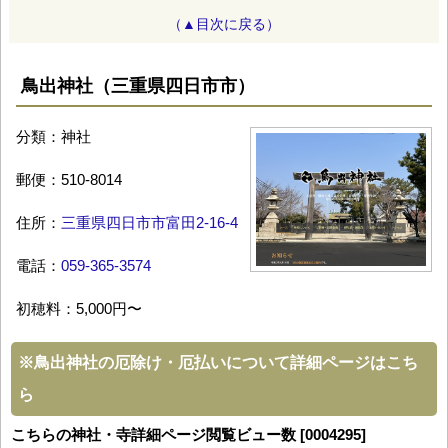
（▲目次に戻る）
鳥出神社（三重県四日市市）
分類：神社
郵便：510-8014
住所：
三重県四日市市富田2-16-4
電話：
059-365-3574
初穂料：5,000円〜
※
鳥出神社の厄除け・厄払いについて詳細ページはこち
ら
こちらの神社・寺詳細ページ閲覧ビュー数 [0004295]