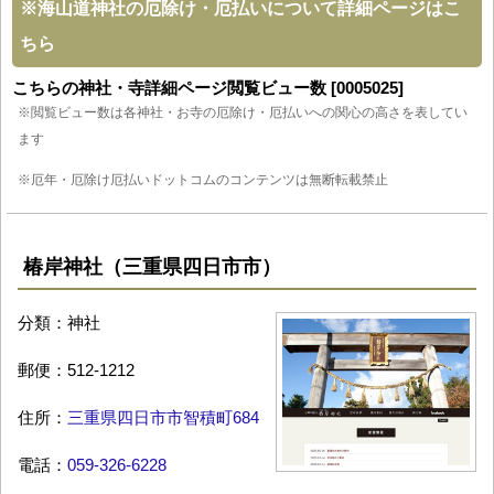
※
海山道神社の厄除け・厄払いについて詳細ページはこ
ちら
こちらの神社・寺詳細ページ閲覧ビュー数 [0005025]
※閲覧ビュー数は各神社・お寺の厄除け・厄払いへの関心の高さを表してい
ます
※厄年・厄除け厄払いドットコムのコンテンツは無断転載禁止
椿岸神社（三重県四日市市）
分類：神社
郵便：512-1212
住所：
三重県四日市市智積町684
電話：
059-326-6228