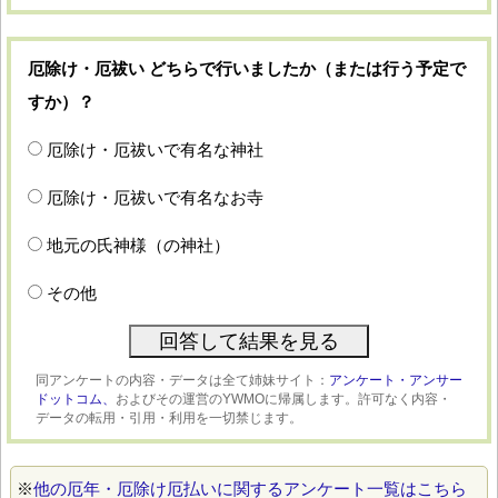
厄除け・厄祓い どちらで行いましたか（または行う予定で
すか）？
厄除け・厄祓いで有名な神社
厄除け・厄祓いで有名なお寺
地元の氏神様（の神社）
その他
同アンケートの内容・データは全て姉妹サイト：
アンケート・アンサー
ドットコム、
およびその運営のYWMOに帰属します。許可なく内容・
データの転用・引用・利用を一切禁じます。
※
他の厄年・厄除け厄払いに関するアンケート一覧はこちら