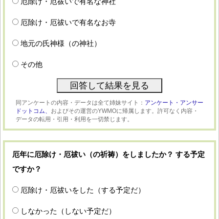
厄除け・厄祓いで有名な神社
厄除け・厄祓いで有名なお寺
地元の氏神様（の神社）
その他
同アンケートの内容・データは全て姉妹サイト：
アンケート・アンサー
ドットコム、
およびその運営のYWMOに帰属します。許可なく内容・
データの転用・引用・利用を一切禁じます。
厄年に厄除け・厄祓い（の祈祷）をしましたか？ する予定
ですか？
厄除け・厄祓いをした（する予定だ）
しなかった（しない予定だ）