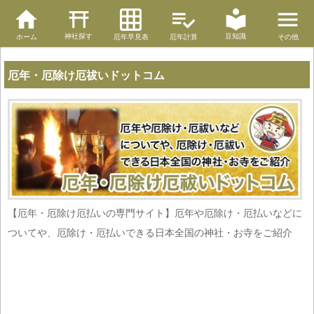
神社探す
豆知識
ホーム
厄年早見表
厄年計算
その他
厄年・厄除け厄祓いドットコム
【厄年・厄除け厄払いの専門サイト】厄年や厄除け・厄払いなどに
ついてや、厄除け・厄払いできる日本全国の神社・お寺をご紹介